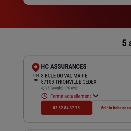
5 
HC ASSURANCES
3 BCLE DU VAL MARIE
4.64
km
57103 THIONVILLE CEDEX
4,7
/5
(Google) 170 avis
Note de 4.7 sur 5
Fermé actuellement
03 82 84 37 75
Voir la fiche age