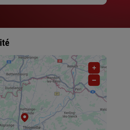
ité
+
−