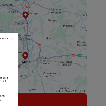
ccepter
 mesure
 :
Les
Leaflet
| Map ©2026
HERE
 ces
s