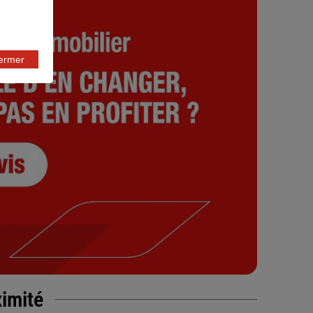
fermer
ximité