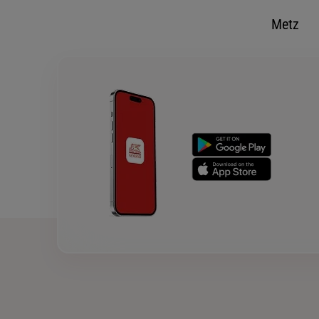
03 82 46 66 10
Voir la fiche age
Metz