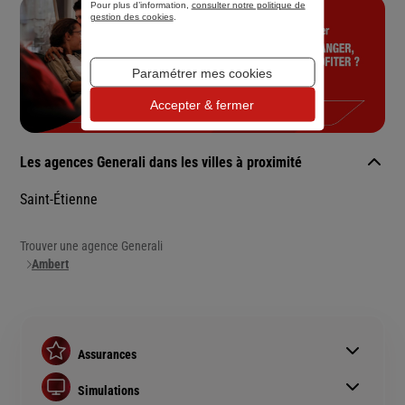
Pour plus d’information,
consulter notre politique de
gestion des cookies
.
Paramétrer mes cookies
Accepter & fermer
Les agences Generali dans les villes à proximité
Saint-Étienne
Trouver une agence Generali
Ambert
Assurances
Assurance auto
Simulations
Assurance habitation