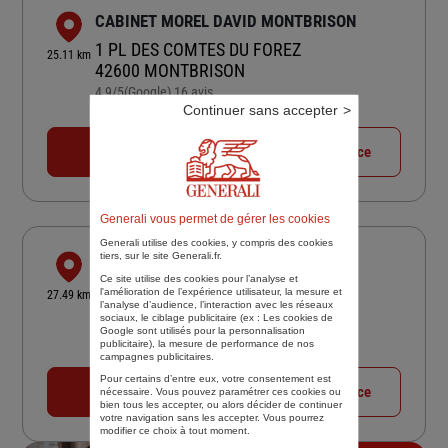
CABINET MOREL DAVID MONTBRISON
1 PL DES COMTES DU FOREZ
25.11 km
42600 MONTBRISON
4,9
/5
(Google) 16 avis
Note de 4.9 sur 5
Continuer sans accepter
Fermé actuellement
04 77 96 93 89
Voir la fiche agence
Generali vous permet de gérer les cookies
Generali utilise des cookies, y compris des cookies
tiers, sur le site Generali.fr.
MONTBRISON -ASSURANCES GUILLOT
Ce site utilise des cookies pour l’analyse et
6 RUE DES METIERS
l'amélioration de l’expérience utilisateur, la mesure et
27.49 km
l’analyse d’audience, l’interaction avec les réseaux
42600 SAVIGNEUX
sociaux, le ciblage publicitaire (ex :
Les cookies de
4,6
/5
(Google) 15 avis
Google sont utilisés pour la personnalisation
Note de 4.6 sur 5
publicitaire
), la mesure de performance de nos
Fermé aujourd'hui
campagnes publicitaires.
Pour certains d’entre eux, votre consentement est
04 77 58 05 49
Voir la fiche agence
nécessaire. Vous pouvez paramétrer ces cookies ou
bien tous les accepter, ou alors décider de continuer
votre navigation sans les accepter. Vous pourrez
modifier ce choix à tout moment.