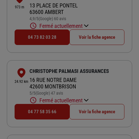
13 PLACE DE PONTEL
973 m
63600 AMBERT
4,9
/5
(Google) 60 avis
Note de 4.9 sur 5
Fermé actuellement
04 73 82 03 28
Voir la fiche agence
CHRISTOPHE PALMASI ASSURANCES
16 RUE NOTRE DAME
24.92 km
42600 MONTBRISON
5
/5
(Google) 47 avis
Note de 5 sur 5
Fermé actuellement
04 77 58 35 66
Voir la fiche agence