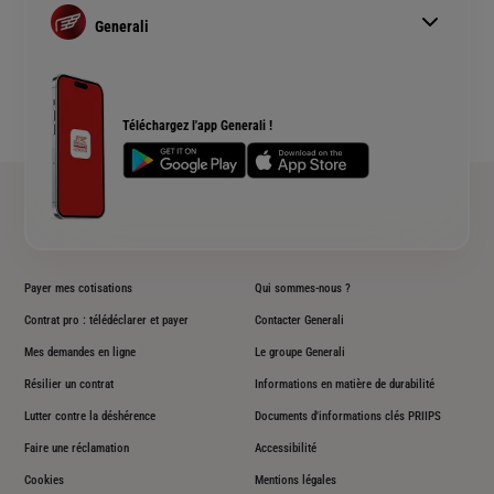
Simulation assurance auto
Assurance prêt immobilier
Generali
Devis assurance habitation
Complémentaire santé senior
Qui sommes nous ?
Simulation assurance de prêt immobilier
Rendements fonds euros Generali
Devis assurance chien ou chat
Accessibilité sourds et malentendants
Téléchargez l'app Generali !
Plan du site
Payer mes cotisations
Qui sommes-nous ?
Contrat pro : télédéclarer et payer
Contacter Generali
Mes demandes en ligne
Le groupe Generali
Résilier un contrat
Informations en matière de durabilité
Lutter contre la déshérence
Documents d'informations clés PRIIPS
Faire une réclamation
Accessibilité
Cookies
Mentions légales