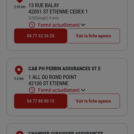
13 RUE BALAY
2.69 km
42001 ST ETIENNE CEDEX 1
5
/5
(Google) 9 avis
Note de 5 sur 5
Fermé actuellement
04 77 32 26 26
Voir la fiche agence
CAB PH PERRIN ASSURANCES ST E
1 ALL DU ROND POINT
3.6 km
42100 ST ETIENNE
Fermé actuellement
04 77 80 00 15
Voir la fiche agence
CHARRIER-GIRAUDIER ASSURANCES