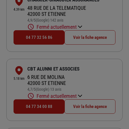
48 RUE DE LA TELEMATIQUE
4.39 km
42000 ST ETIENNE
4,9
/5
(Google) 142 avis
Note de 4.9 sur 5
Fermé actuellement
04 77 32 56 86
Voir la fiche agence
CBT ALUNNI ET ASSOCIES
6 RUE DE MOLINA
5.18 km
42000 ST ETIENNE
4,7
/5
(Google) 13 avis
Note de 4.7 sur 5
Fermé actuellement
04 77 34 00 88
Voir la fiche agence