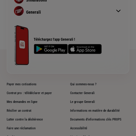
Assurance habitation
Simulation assurance auto
Assurance prêt immobilier
Generali
Devis assurance habitation
Complémentaire santé senior
Qui sommes nous ?
Simulation assurance de prêt immobilier
Rendements fonds euros Generali
Devis assurance chien ou chat
Accessibilité sourds et malentendants
Téléchargez l'app Generali !
Plan du site
Payer mes cotisations
Qui sommes-nous ?
Contrat pro : télédéclarer et payer
Contacter Generali
Mes demandes en ligne
Le groupe Generali
Résilier un contrat
Informations en matière de durabilité
Lutter contre la déshérence
Documents d'informations clés PRIIPS
Faire une réclamation
Accessibilité