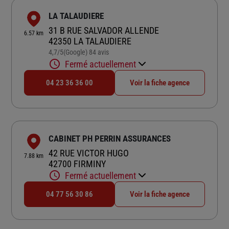
LA TALAUDIERE
31 B RUE SALVADOR ALLENDE
6.57 km
42350 LA TALAUDIERE
4,7
/5
(Google) 84 avis
Note de 4.7 sur 5
Fermé actuellement
04 23 36 36 00
Voir la fiche agence
CABINET PH PERRIN ASSURANCES
42 RUE VICTOR HUGO
7.88 km
42700 FIRMINY
Fermé actuellement
04 77 56 30 86
Voir la fiche agence