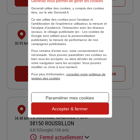
Generali vous permet de gérer les cookies
Generali utilise des cookies, y compris des cookies
tiers, sur le site Generali.fr.
Ce site utilise des cookies pour l’analyse et
l'amélioration de l’expérience utilisateur, la mesure et
l’analyse d’audience, l’interaction avec les réseaux
CHRISTOPHE PALMASI ASSURANCES
sociaux, le ciblage publicitaire (ex :
Les cookies de
Google sont utilisés pour la personnalisation
publicitaire
), la mesure de performance de nos
16 RUE NOTRE DAME
30.95 km
campagnes publicitaires.
42600 MONTBRISON
Pour certains d’entre eux, votre consentement est
5
/5
(Google) 47 avis
Note de 5 sur 5
nécessaire. Vous pouvez paramétrer ces cookies ou
bien tous les accepter, ou alors décider de continuer
Fermé actuellement
votre navigation sans les accepter. Vous pourrez
modifier ce choix à tout moment.
04 77 58 35 66
Voir la fiche agence
Pour plus d’information,
consulter notre politique de
gestion des cookies
.
Paramétrer mes cookies
CONSEIL PREST'ASSUR
Accepter & fermer
10 AVENUE GABRIEL PERI
34.48 km
38150 ROUSSILLON
4,8
/5
(Google) 108 avis
Note de 4.8 sur 5
Fermé actuellement