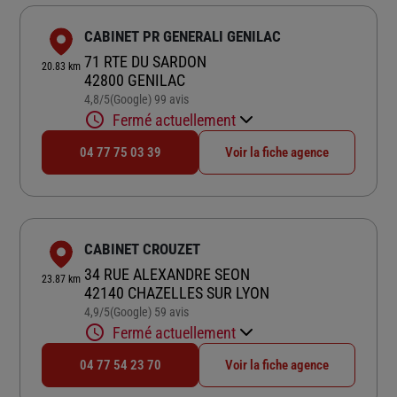
CABINET PR GENERALI GENILAC
71 RTE DU SARDON
20.83 km
42800 GENILAC
4,8
/5
(Google) 99 avis
Note de 4.8 sur 5
Fermé actuellement
04 77 75 03 39
Voir la fiche agence
CABINET CROUZET
34 RUE ALEXANDRE SEON
23.87 km
42140 CHAZELLES SUR LYON
4,9
/5
(Google) 59 avis
Note de 4.9 sur 5
Fermé actuellement
04 77 54 23 70
Voir la fiche agence