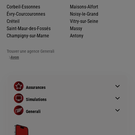
Corbeil-Essonnes
Maisons-Alfort
Évry-Courcouronnes
Noisy-le-Grand
Créteil
Vitry-sur-Seine
Saint-Maur-des-Fossés
Massy
Champigny-sur-Marne
Antony
Trouver une agence Generali
Avon
Assurances
Assurance auto
Simulations
Assurance habitation
Simulation assurance auto
Assurance prêt immobilier
Generali
Devis assurance habitation
Complémentaire santé senior
Qui sommes nous ?
Simulation assurance de prêt immobilier
Rendements fonds euros Generali
Devis assurance chien ou chat
Accessibilité sourds et malentendants