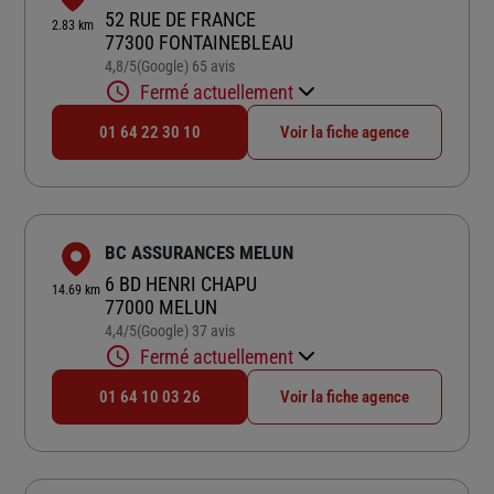
52 RUE DE FRANCE
2.83 km
77300 FONTAINEBLEAU
4,8
/5
(Google) 65 avis
Note de 4.8 sur 5
Fermé actuellement
01 64 22 30 10
Voir la fiche agence
BC ASSURANCES MELUN
6 BD HENRI CHAPU
14.69 km
77000 MELUN
4,4
/5
(Google) 37 avis
Note de 4.4 sur 5
Fermé actuellement
01 64 10 03 26
Voir la fiche agence