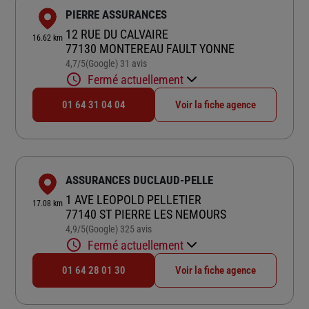
PIERRE ASSURANCES
12 RUE DU CALVAIRE
16.62 km
77130 MONTEREAU FAULT YONNE
4,7
/5
(Google) 31 avis
Note de 4.7 sur 5
Fermé actuellement
01 64 31 04 04
Voir la fiche agence
ASSURANCES DUCLAUD-PELLE
1 AVE LEOPOLD PELLETIER
17.08 km
77140 ST PIERRE LES NEMOURS
4,9
/5
(Google) 325 avis
Note de 4.9 sur 5
Fermé actuellement
01 64 28 01 30
Voir la fiche agence