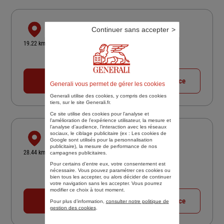
ASSURANCES ET CONSEILS
Continuer sans accepter
40 AVE ALBERT BEAUFILS
19.22 km
77310 ST FARGEAU PONTHIERRY
Fermé actuellement
01 60 65 37 53
Voir la fiche agence
Generali vous permet de gérer les cookies
Generali utilise des cookies, y compris des cookies
tiers, sur le site Generali.fr.
Ce site utilise des cookies pour l’analyse et
l'amélioration de l’expérience utilisateur, la mesure et
l’analyse d’audience, l’interaction avec les réseaux
sociaux, le ciblage publicitaire (ex :
Les cookies de
ASSURANCE & ENTREPRENDRE
Google sont utilisés pour la personnalisation
publicitaire
), la mesure de performance de nos
45 AVE DU GENERAL DE GAULLE
28.44 km
campagnes publicitaires.
91280 ST PIERRE DU PERRAY
Pour certains d’entre eux, votre consentement est
4,9
/5
(Google) 442 avis
Note de 4.9 sur 5
nécessaire. Vous pouvez paramétrer ces cookies ou
bien tous les accepter, ou alors décider de continuer
Fermé actuellement
votre navigation sans les accepter. Vous pourrez
modifier ce choix à tout moment.
01 60 75 41 23
Voir la fiche agence
Pour plus d’information,
consulter notre politique de
gestion des cookies
.