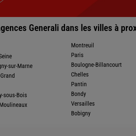
gences Generali dans les villes à pro
nce
Montreuil
Paris
-Seine
Boulogne-Billancourt
ny-sur-Marne
Chelles
-Grand
Pantin
Bondy
y-sous-Bois
nce
Versailles
-Moulineaux
Bobigny