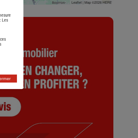
Leaflet
| Map ©2026
HERE
 mesure
 :
Les
 ces
s
fermer