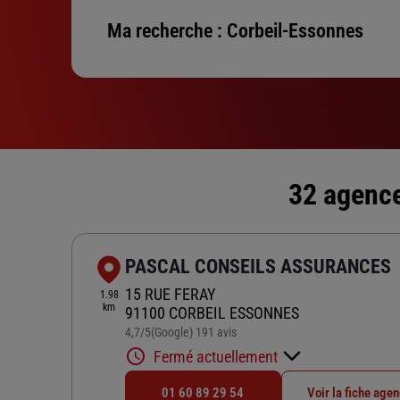
Ma recherche :
Corbeil-Essonnes
32 agence
PASCAL CONSEILS ASSURANCES
15 RUE FERAY
1.98
km
91100 CORBEIL ESSONNES
4,7
/5
(Google) 191 avis
Note de 4.7 sur 5
Fermé actuellement
01 60 89 29 54
Voir la fiche age