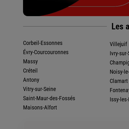
4,4
/5
(Google) 37 avis
Note de 4.4 sur 5
Fermé actuellement
Les a
01 64 10 03 26
Voir la fiche age
Corbeil-Essonnes
Villejuif
Évry-Courcouronnes
Ivry-sur
BOURG LA REINE
Massy
Champig
39 AVENUE GENERAL LECLERC
23.44
Créteil
km
Noisy-le
92340 BOURG LA REINE
Antony
Fermé aujourd'hui
Clamart
Vitry-sur-Seine
Fontena
01 45 36 09 01
Voir la fiche age
Saint-Maur-des-Fossés
Issy-les
Maisons-Alfort
SARL PARIS EST ASSURANCES