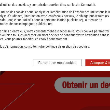
li utilise des cookies, y compris des cookies tiers, sur le site Generali.fr.
nce
1
2
Suivant
e utilise des cookies pour l’analyse et l'amélioration de l’expérience utilisateur, la
nalyse d’audience, l’interaction avec les réseaux sociaux, le ciblage publicitaire (ex
s de Google sont utilisés pour la personnalisation publicitaire
), la mesure de
mance de nos campagnes publicitaires.
ertains d’entre eux, votre consentement est nécessaire. Vous pouvez paramétrer
s ou bien tous les accepter, ou alors décider de continuer votre navigation sans le
er. Vous pourrez modifier ce choix à tout moment.
lus d’information,
consulter notre politique de gestion des cookies
.
Paramétrer mes cookies
Accepter & 
nce