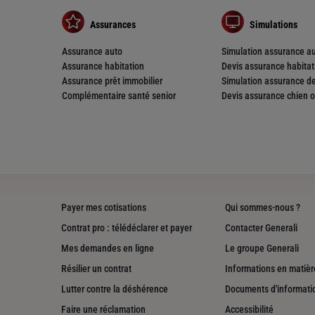
Assurances
Simulations
Assurance auto
Simulation assurance a
Assurance habitation
Devis assurance habitat
Assurance prêt immobilier
Simulation assurance de
nce
Complémentaire santé senior
Devis assurance chien o
Payer mes cotisations
Qui sommes-nous ?
Contrat pro : télédéclarer et payer
Contacter Generali
Mes demandes en ligne
Le groupe Generali
nce
Résilier un contrat
Informations en matière
Lutter contre la déshérence
Documents d'informati
Faire une réclamation
Accessibilité