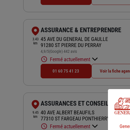
ASSURANCE & ENTREPRENDRE
45 AVE DU GENERAL DE GAULLE
3.43
km
91280 ST PIERRE DU PERRAY
4,9
/5
(Google) 442 avis
Note de 4.9 sur 5
Fermé actuellement
01 60 75 41 23
Voir la fiche age
ASSURANCES ET CONSEILS
40 AVE ALBERT BEAUFILS
9.45
km
77310 ST FARGEAU PONTHIERRY
Fermé actuellement
Gener