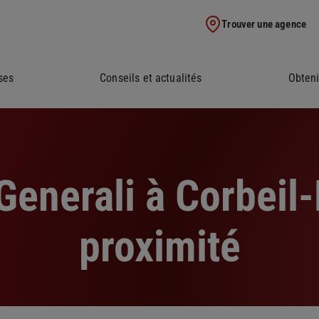
Trouver une agence
ses
Conseils et actualités
Obteni
enerali à Corbeil
proximité