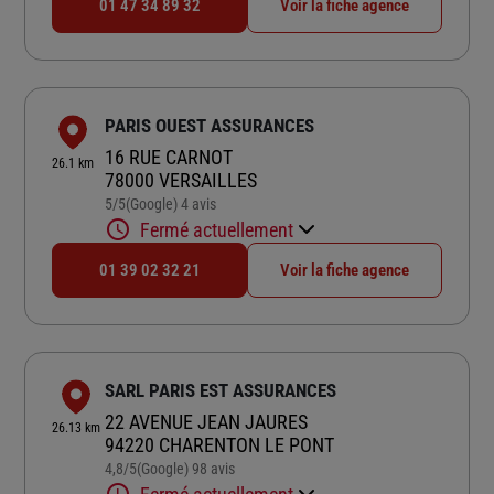
01 47 34 89 32
Voir la fiche agence
PARIS OUEST ASSURANCES
16 RUE CARNOT
26.1 km
78000 VERSAILLES
5
/5
(Google) 4 avis
Note de 5 sur 5
Fermé actuellement
01 39 02 32 21
Voir la fiche agence
SARL PARIS EST ASSURANCES
22 AVENUE JEAN JAURES
26.13 km
94220 CHARENTON LE PONT
4,8
/5
(Google) 98 avis
Note de 4.8 sur 5