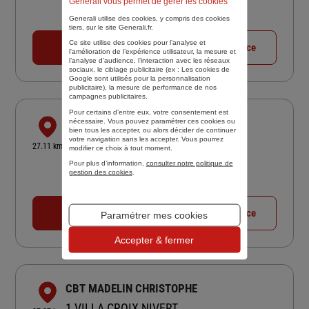
Generali vous permet de gérer les cookies
4,7
/5
(Google) 126 avis
Note de 4.7 sur 5
Generali utilise des cookies, y compris des cookies
Fermé actuellement
tiers, sur le site Generali.fr.
Ce site utilise des cookies pour l’analyse et
01 46 05 34 98
Voir la fiche agence
l'amélioration de l’expérience utilisateur, la mesure et
l’analyse d’audience, l’interaction avec les réseaux
sociaux, le ciblage publicitaire (ex :
Les cookies de
Google sont utilisés pour la personnalisation
publicitaire
), la mesure de performance de nos
campagnes publicitaires.
Pour certains d’entre eux, votre consentement est
ASSURANCES PASCAL JORET
nécessaire. Vous pouvez paramétrer ces cookies ou
bien tous les accepter, ou alors décider de continuer
votre navigation sans les accepter. Vous pourrez
28 RUE NICOLAI
27.11 km
modifier ce choix à tout moment.
75012 PARIS
Pour plus d’information,
consulter notre politique de
5
/5
(Google) 22 avis
Note de 5 sur 5
gestion des cookies
.
Fermé actuellement
01 74 64 96 73
Voir la fiche agence
Paramétrer mes cookies
Accepter & fermer
CBT MADELIN CHRISTOPHE
1 VILLA CROIX NIVERT