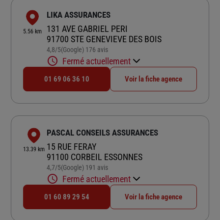
LIKA ASSURANCES
131 AVE GABRIEL PERI
5.56 km
91700 STE GENEVIEVE DES BOIS
4,8
/5
(Google) 176 avis
Note de 4.8 sur 5
Fermé actuellement
01 69 06 36 10
Voir la fiche agence
PASCAL CONSEILS ASSURANCES
15 RUE FERAY
13.39 km
91100 CORBEIL ESSONNES
4,7
/5
(Google) 191 avis
Note de 4.7 sur 5
Fermé actuellement
01 60 89 29 54
Voir la fiche agence