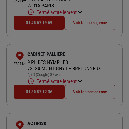
27.27 km
75015 PARIS
Fermé actuellement
01 45 67 19 69
Voir la fiche agence
CABINET PALLIERE
9 PL DES NYMPHES
27.34 km
78180 MONTIGNY LE BRETONNEUX
4,5
/5
(Google) 87 avis
Note de 4.5 sur 5
Fermé actuellement
01 30 57 12 36
Voir la fiche agence
ACTIRISK