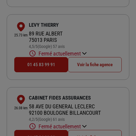
LEVY THIERRY
89 RUE ALBERT
25.73 km
75013 PARIS
4,5
/5
(Google) 57 avis
Note de 4.5 sur 5
Fermé actuellement
01 45 83 99 91
Voir la fiche agence
CABINET FIDES ASSURANCES
58 AVE DU GENERAL LECLERC
26.08 km
92100 BOULOGNE BILLANCOURT
4,2
/5
(Google) 61 avis
Note de 4.2 sur 5
Fermé actuellement