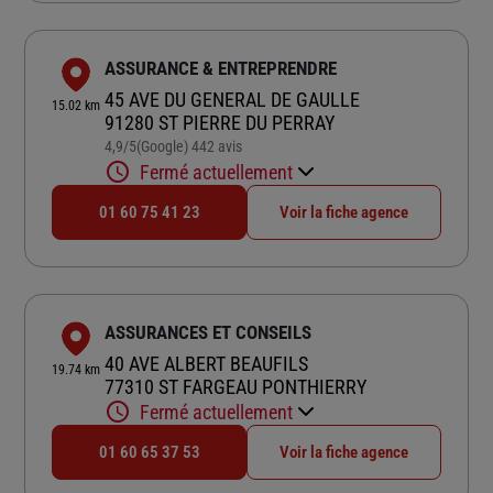
ASSURANCE & ENTREPRENDRE
45 AVE DU GENERAL DE GAULLE
15.02 km
91280 ST PIERRE DU PERRAY
4,9
/5
(Google) 442 avis
Note de 4.9 sur 5
Fermé actuellement
01 60 75 41 23
Voir la fiche agence
ASSURANCES ET CONSEILS
40 AVE ALBERT BEAUFILS
19.74 km
77310 ST FARGEAU PONTHIERRY
Fermé actuellement
01 60 65 37 53
Voir la fiche agence