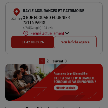
BAYLE ASSURANCES ET PATRIMOINE
3 RUE EDOUARD FOURNIER
29.11 km
75116 PARIS
4,7
/5
(Google) 104 avis
Note de 4.7 sur 5
Fermé actuellement
01 42 08 89 26
Voir la fiche agence
1
2
Suivant