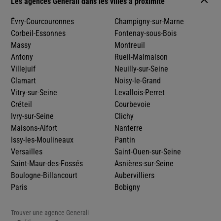
Les agences Generali dans les villes à proximité
Évry-Courcouronnes
Champigny-sur-Marne
Corbeil-Essonnes
Fontenay-sous-Bois
Massy
Montreuil
Antony
Rueil-Malmaison
Villejuif
Neuilly-sur-Seine
Clamart
Noisy-le-Grand
Vitry-sur-Seine
Levallois-Perret
Créteil
Courbevoie
Ivry-sur-Seine
Clichy
Maisons-Alfort
Nanterre
Issy-les-Moulineaux
Pantin
Versailles
Saint-Ouen-sur-Seine
Saint-Maur-des-Fossés
Asnières-sur-Seine
Boulogne-Billancourt
Aubervilliers
Paris
Bobigny
Trouver une agence Generali