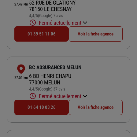
52 RUE DE GLATIGNY
27.49 km
78150 LE CHESNAY
4,4
/5
(Google) 7 avis
Note de 4.4 sur 5
Fermé actuellement
01 39 51 11 06
Voir la fiche agence
BC ASSURANCES MELUN
6 BD HENRI CHAPU
27.51 km
77000 MELUN
4,4
/5
(Google) 37 avis
Note de 4.4 sur 5
Fermé actuellement
01 64 10 03 26
Voir la fiche agence