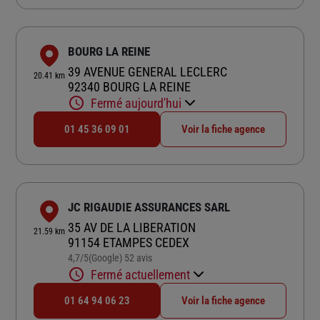
BOURG LA REINE
39 AVENUE GENERAL LECLERC
20.41 km
92340 BOURG LA REINE
Fermé aujourd'hui
01 45 36 09 01
Voir la fiche agence
JC RIGAUDIE ASSURANCES SARL
35 AV DE LA LIBERATION
21.59 km
91154 ETAMPES CEDEX
4,7
/5
(Google) 52 avis
Note de 4.7 sur 5
Fermé actuellement
01 64 94 06 23
Voir la fiche agence