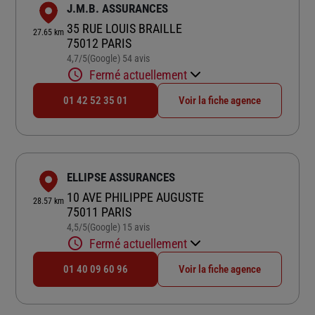
J.M.B. ASSURANCES
35 RUE LOUIS BRAILLE
27.65 km
75012 PARIS
4,7
/5
(Google) 54 avis
Note de 4.7 sur 5
Fermé actuellement
01 42 52 35 01
Voir la fiche agence
ELLIPSE ASSURANCES
10 AVE PHILIPPE AUGUSTE
28.57 km
75011 PARIS
4,5
/5
(Google) 15 avis
Note de 4.5 sur 5
Fermé actuellement
01 40 09 60 96
Voir la fiche agence