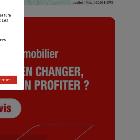
Leaflet
| Map ©2026
HERE
 mesure
 :
Les
 ces
s
fermer