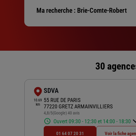
Ma recherche :
Brie-Comte-Robert
30 agences
SDVA
55 RUE DE PARIS
10.69
km
77220 GRETZ ARMAINVILLIERS
4,8
/5
(Google) 40 avis
Note de 4.8 sur 5
Ouvert 09:30 - 12:30 et 14:00 - 18:30
01 64 07 20 31
Voir la fiche age