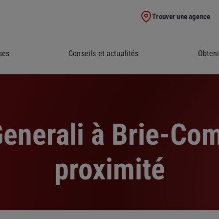
Trouver une agence
ses
Conseils et actualités
Obteni
enerali à Brie-Com
proximité