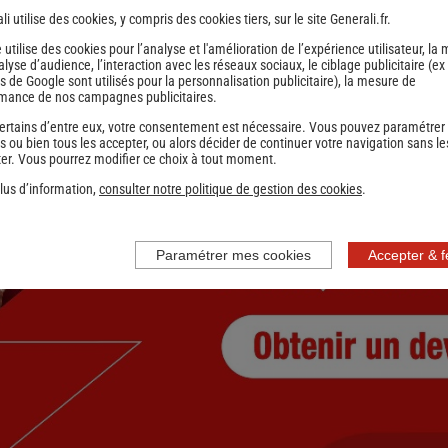
li utilise des cookies, y compris des cookies tiers, sur le site Generali.fr.
1
2
Suivant
e utilise des cookies pour l’analyse et l'amélioration de l’expérience utilisateur, la
nce
nalyse d’audience, l’interaction avec les réseaux sociaux, le ciblage publicitaire (ex
s de Google sont utilisés pour la personnalisation publicitaire
), la mesure de
mance de nos campagnes publicitaires.
ertains d’entre eux, votre consentement est nécessaire. Vous pouvez paramétrer
s ou bien tous les accepter, ou alors décider de continuer votre navigation sans le
er. Vous pourrez modifier ce choix à tout moment.
lus d’information,
consulter notre politique de gestion des cookies
.
Paramétrer mes cookies
Accepter & 
nce