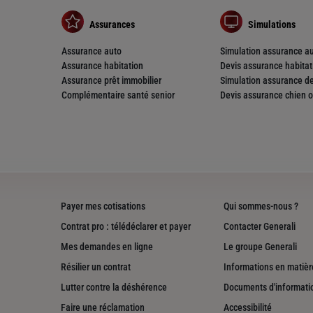
Assurances
Simulations
Assurance auto
Simulation assurance a
Assurance habitation
Devis assurance habitat
Assurance prêt immobilier
Simulation assurance de
Complémentaire santé senior
Devis assurance chien o
nce
Payer mes cotisations
Qui sommes-nous ?
Contrat pro : télédéclarer et payer
Contacter Generali
Mes demandes en ligne
Le groupe Generali
Résilier un contrat
Informations en matière
nce
Lutter contre la déshérence
Documents d'informati
Faire une réclamation
Accessibilité