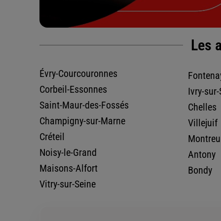
km
77000 MELUN
4,4
/5
(Google) 37 avis
Note de 4.4 sur 5
Ouvert 09:00 - 12:00 et 14:00 - 18:00
Les a
01 64 10 03 26
Voir la fiche age
Évry-Courcouronnes
Fontena
Corbeil-Essonnes
Ivry-sur
Saint-Maur-des-Fossés
Chelles
ASSURANCES ET CONSEILS
Champigny-sur-Marne
Villejuif
40 AVE ALBERT BEAUFILS
18.43
km
77310 ST FARGEAU PONTHIERRY
Créteil
Montreu
Ouvert 10:00 - 12:30 et 14:00 - 18:00
Noisy-le-Grand
Antony
Maisons-Alfort
01 60 65 37 53
Voir la fiche age
Bondy
Vitry-sur-Seine