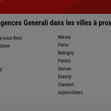
gences Generali dans les villes à pro
nce
Massy
y-sous-Bois
Paris
-Seine
Bobigny
Pantin
Sevran
il
Drancy
Clamart
nce
Aubervilliers