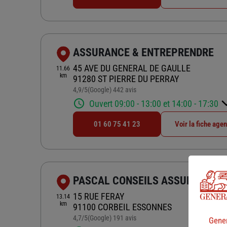
ASSURANCE & ENTREPRENDRE
45 AVE DU GENERAL DE GAULLE
11.66
km
91280 ST PIERRE DU PERRAY
4,9
/5
(Google) 442 avis
Note de 4.9 sur 5
Ouvert 09:00 - 13:00 et 14:00 - 17:30
01 60 75 41 23
Voir la fiche age
PASCAL CONSEILS ASSURANCES
15 RUE FERAY
13.14
km
91100 CORBEIL ESSONNES
4,7
/5
(Google) 191 avis
Note de 4.7 sur 5
Gener