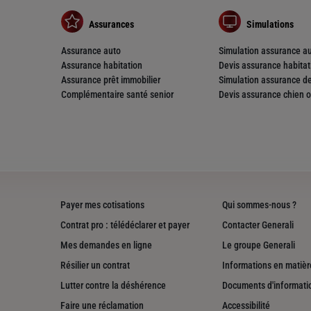
Assurances
Simulations
Assurance auto
Simulation assurance a
Assurance habitation
Devis assurance habitat
Assurance prêt immobilier
Simulation assurance de
Complémentaire santé senior
Devis assurance chien o
nce
Payer mes cotisations
Qui sommes-nous ?
Contrat pro : télédéclarer et payer
Contacter Generali
Mes demandes en ligne
Le groupe Generali
Résilier un contrat
Informations en matière
Lutter contre la déshérence
Documents d'informati
nce
Faire une réclamation
Accessibilité