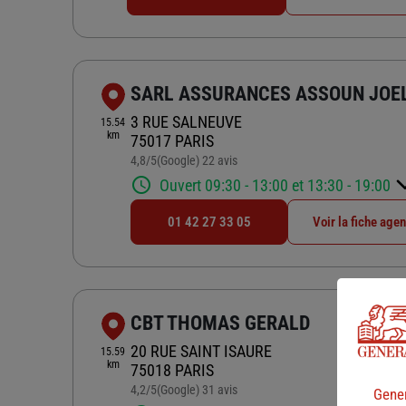
SARL ASSURANCES ASSOUN JOE
3 RUE SALNEUVE
15.54
km
75017 PARIS
4,8
/5
(Google) 22 avis
Note de 4.8 sur 5
Ouvert 09:30 - 13:00 et 13:30 - 19:00
01 42 27 33 05
Voir la fiche age
CBT THOMAS GERALD
20 RUE SAINT ISAURE
15.59
km
75018 PARIS
4,2
/5
(Google) 31 avis
Note de 4.2 sur 5
Gener