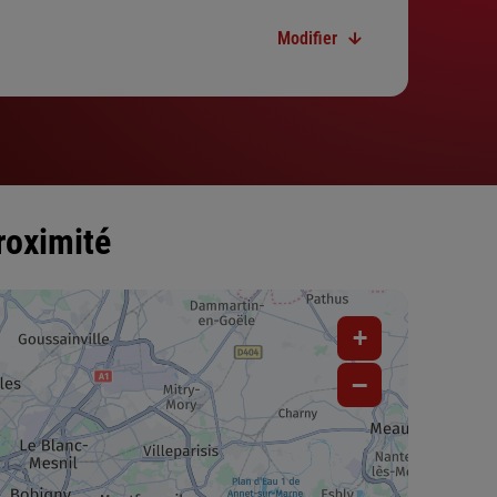
Modifier
roximité
+
−