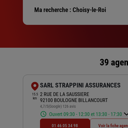
Ma recherche :
Choisy-le-Roi
39 agen
SARL STRAPPINI ASSURANCES
2 RUE DE LA SAUSSIERE
15.5
km
92100 BOULOGNE BILLANCOURT
4,7
/5
(Google) 126 avis
Note de 4.7 sur 5
Ouvert 09:30 - 12:30 et 13:30 - 17:30
01 46 05 34 98
Voir la fiche age