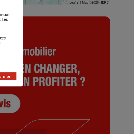
Leaflet
| Map ©2026
HERE
 mesure
 :
Les
 ces
s
fermer