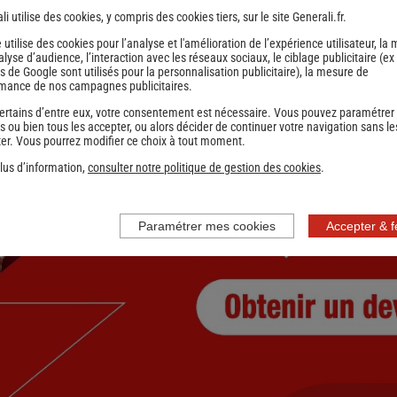
li utilise des cookies, y compris des cookies tiers, sur le site Generali.fr.
1
2
Précédent
e utilise des cookies pour l’analyse et l'amélioration de l’expérience utilisateur, la
nce
nalyse d’audience, l’interaction avec les réseaux sociaux, le ciblage publicitaire (ex
s de Google sont utilisés pour la personnalisation publicitaire
), la mesure de
mance de nos campagnes publicitaires.
ertains d’entre eux, votre consentement est nécessaire. Vous pouvez paramétrer
s ou bien tous les accepter, ou alors décider de continuer votre navigation sans le
er. Vous pourrez modifier ce choix à tout moment.
lus d’information,
consulter notre politique de gestion des cookies
.
Paramétrer mes cookies
Accepter & 
nce