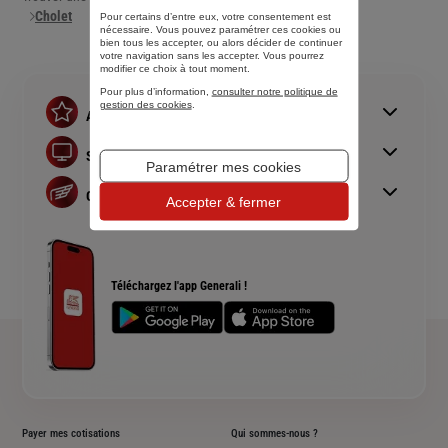
Cholet
Pour certains d’entre eux, votre consentement est
nécessaire. Vous pouvez paramétrer ces cookies ou
bien tous les accepter, ou alors décider de continuer
votre navigation sans les accepter. Vous pourrez
modifier ce choix à tout moment.
Pour plus d’information,
consulter notre politique de
gestion des cookies
.
Assurances
Assurance auto
Simulations
Paramétrer mes cookies
Assurance habitation
Simulation assurance auto
Assurance prêt immobilier
Generali
Accepter & fermer
Devis assurance habitation
Complémentaire santé senior
Qui sommes nous ?
Simulation assurance de prêt immobilier
Rendements fonds euros Generali
Devis assurance chien ou chat
Accessibilité sourds et malentendants
Téléchargez l'app Generali !
Plan du site
Payer mes cotisations
Qui sommes-nous ?