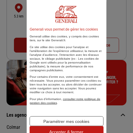
SCHAUPP ET HARDY ORBEY
31 AVE GEORGES CLEMENCEAU
5.3 km
68000 COLMAR
4,9
/5
(Google) 20 avis
Note de 4.9 sur 5
Generali vous permet de gérer les cookies
Fermé actuellement
Generali utilise des cookies, y compris des cookies
tiers, sur le site Generali.fr.
03 89 71 21 33
Voir la fiche agence
Ce site utilise des cookies pour l’analyse et
l'amélioration de l’expérience utilisateur, la mesure et
l’analyse d’audience, l’interaction avec les réseaux
sociaux, le ciblage publicitaire (ex :
Les cookies de
Google sont utilisés pour la personnalisation
publicitaire
), la mesure de performance de nos
campagnes publicitaires.
Pour certains d’entre eux, votre consentement est
nécessaire. Vous pouvez paramétrer ces cookies ou
bien tous les accepter, ou alors décider de continuer
votre navigation sans les accepter. Vous pourrez
modifier ce choix à tout moment.
Pour plus d’information,
consulter notre politique de
gestion des cookies
.
Les agences Generali dans les villes à proximité
Paramétrer mes cookies
Colmar
Mulhouse
Accepter & fermer