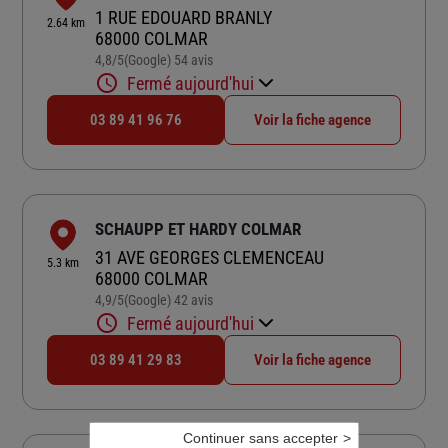
1 RUE EDOUARD BRANLY
2.64 km
68000 COLMAR
4,8
/5
(Google) 54 avis
Note de 4.8 sur 5
Fermé aujourd'hui
03 89 41 96 76
Voir la fiche agence
SCHAUPP ET HARDY COLMAR
31 AVE GEORGES CLEMENCEAU
5.3 km
68000 COLMAR
4,9
/5
(Google) 42 avis
Note de 4.9 sur 5
Fermé aujourd'hui
03 89 41 29 83
Voir la fiche agence
Continuer sans accepter