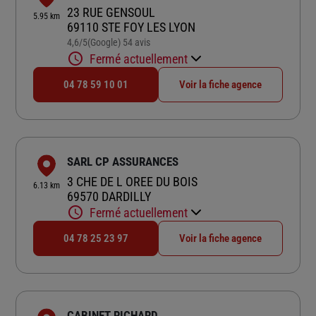
23 RUE GENSOUL
5.95 km
69110 STE FOY LES LYON
4,6
/5
(Google) 54 avis
Note de 4.6 sur 5
Fermé actuellement
04 78 59 10 01
Voir la fiche agence
SARL CP ASSURANCES
3 CHE DE L OREE DU BOIS
6.13 km
69570 DARDILLY
Fermé actuellement
04 78 25 23 97
Voir la fiche agence
CABINET RICHARD