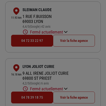
SLEIMAN CLAUDE
1 RUE F.BUISSON
11.93 km
69003 LYON
4,4
/5
(Google) 42 avis
Note de 4.4 sur 5
Fermé actuellement
04 72 33 22 97
Voir la fiche agence
LYON JOLIOT CURIE
9 ALL IRENE JOLIOT CURIE
16.18 km
69800 ST PRIEST
4,2
/5
(Google) 6 avis
Note de 4.2 sur 5
Fermé actuellement
04 78 39 18 75
Voir la fiche agence