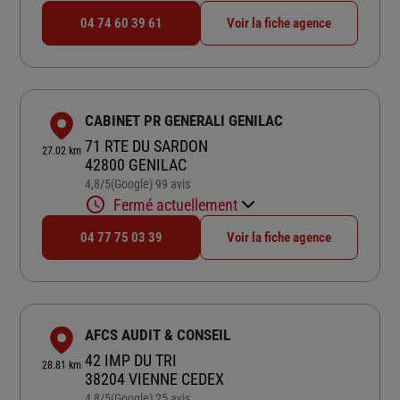
04 74 60 39 61
Voir la fiche agence
CABINET PR GENERALI GENILAC
71 RTE DU SARDON
27.02 km
42800 GENILAC
4,8
/5
(Google) 99 avis
Note de 4.8 sur 5
Fermé actuellement
04 77 75 03 39
Voir la fiche agence
AFCS AUDIT & CONSEIL
42 IMP DU TRI
28.81 km
38204 VIENNE CEDEX
4,8
/5
(Google) 25 avis
Note de 4.8 sur 5