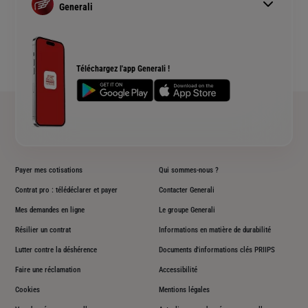
Simulation assurance auto
Assurance prêt immobilier
Generali
Devis assurance habitation
Complémentaire santé senior
Qui sommes nous ?
Simulation assurance de prêt immobilier
Rendements fonds euros Generali
Devis assurance chien ou chat
Accessibilité sourds et malentendants
Téléchargez l'app Generali !
Plan du site
Payer mes cotisations
Qui sommes-nous ?
Contrat pro : télédéclarer et payer
Contacter Generali
Mes demandes en ligne
Le groupe Generali
Résilier un contrat
Informations en matière de durabilité
Lutter contre la déshérence
Documents d'informations clés PRIIPS
Faire une réclamation
Accessibilité
Cookies
Mentions légales