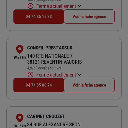
Fermé actuellement
04 74 85 16 33
Voir la fiche agence
CONSEIL PREST'ASSUR
140 RTE NATIONALE 7
28.91 km
38121 REVENTIN VAUGRIS
4,9
/5
(Google) 58 avis
Note de 4.9 sur 5
Fermé actuellement
04 74 85 00 74
Voir la fiche agence
CABINET CROUZET
34 RUE ALEXANDRE SEON
28.96 km