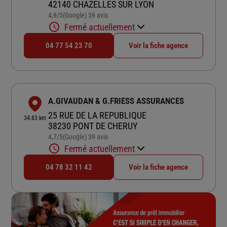
42140 CHAZELLES SUR LYON
4,9
/5
(Google) 59 avis
Note de 4.9 sur 5
Fermé actuellement
04 77 54 23 70
Voir la fiche agence
A.GIVAUDAN & G.FRIESS ASSURANCES
25 RUE DE LA REPUBLIQUE
34.83 km
38230 PONT DE CHERUY
4,7
/5
(Google) 39 avis
Note de 4.7 sur 5
Fermé actuellement
04 78 32 11 42
Voir la fiche agence