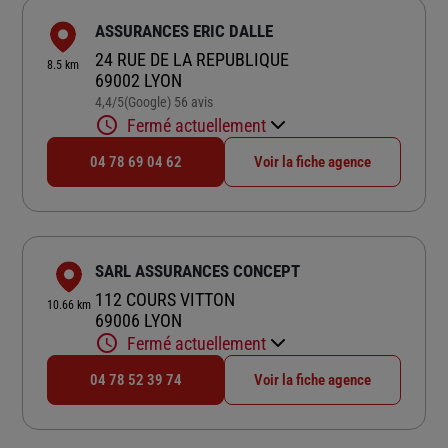
ASSURANCES ERIC DALLE
24 RUE DE LA REPUBLIQUE
8.5 km
69002 LYON
4,4
/5
(Google) 56 avis
Note de 4.4 sur 5
Fermé actuellement
04 78 69 04 62
Voir la fiche agence
SARL ASSURANCES CONCEPT
112 COURS VITTON
10.66 km
69006 LYON
Fermé actuellement
04 78 52 39 74
Voir la fiche agence