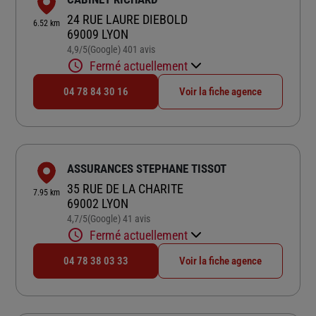
24 RUE LAURE DIEBOLD
6.52 km
69009 LYON
4,9
/5
(Google) 401 avis
Note de 4.9 sur 5
Fermé actuellement
04 78 84 30 16
Voir la fiche agence
ASSURANCES STEPHANE TISSOT
35 RUE DE LA CHARITE
7.95 km
69002 LYON
4,7
/5
(Google) 41 avis
Note de 4.7 sur 5
Fermé actuellement
04 78 38 03 33
Voir la fiche agence