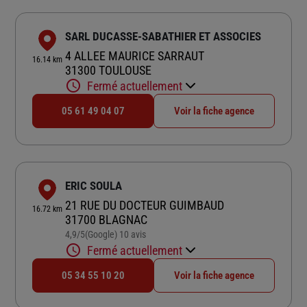
SARL DUCASSE-SABATHIER ET ASSOCIES
4 ALLEE MAURICE SARRAUT
16.14 km
31300 TOULOUSE
Fermé actuellement
05 61 49 04 07
Voir la fiche agence
ERIC SOULA
21 RUE DU DOCTEUR GUIMBAUD
16.72 km
31700 BLAGNAC
4,9
/5
(Google) 10 avis
Note de 4.9 sur 5
Fermé actuellement
05 34 55 10 20
Voir la fiche agence