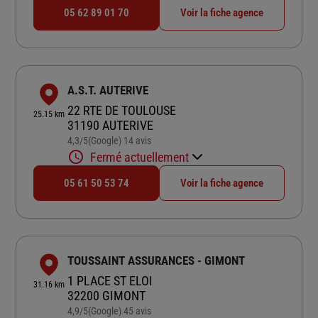
05 62 89 01 70
Voir la fiche agence
A.S.T. AUTERIVE
22 RTE DE TOULOUSE
25.15 km
31190 AUTERIVE
4,3
/5
(Google) 14 avis
Note de 4.3 sur 5
Fermé actuellement
05 61 50 53 74
Voir la fiche agence
TOUSSAINT ASSURANCES - GIMONT
1 PLACE ST ELOI
31.16 km
32200 GIMONT
4,9
/5
(Google) 45 avis
Note de 4.9 sur 5