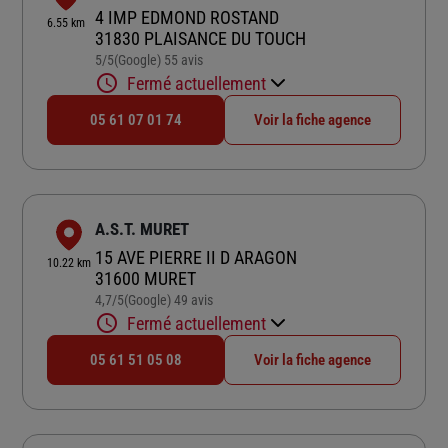
4 IMP EDMOND ROSTAND
6.55 km
31830 PLAISANCE DU TOUCH
5
/5
(Google) 55 avis
Note de 5 sur 5
Fermé actuellement
05 61 07 01 74
Voir la fiche agence
A.S.T. MURET
15 AVE PIERRE II D ARAGON
10.22 km
31600 MURET
4,7
/5
(Google) 49 avis
Note de 4.7 sur 5
Fermé actuellement
05 61 51 05 08
Voir la fiche agence