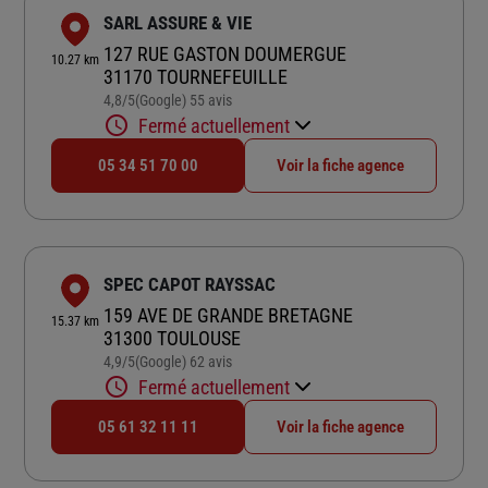
SARL ASSURE & VIE
127 RUE GASTON DOUMERGUE
10.27 km
31170 TOURNEFEUILLE
4,8
/5
(Google) 55 avis
Note de 4.8 sur 5
Fermé actuellement
05 34 51 70 00
Voir la fiche agence
SPEC CAPOT RAYSSAC
159 AVE DE GRANDE BRETAGNE
15.37 km
31300 TOULOUSE
4,9
/5
(Google) 62 avis
Note de 4.9 sur 5
Fermé actuellement
05 61 32 11 11
Voir la fiche agence