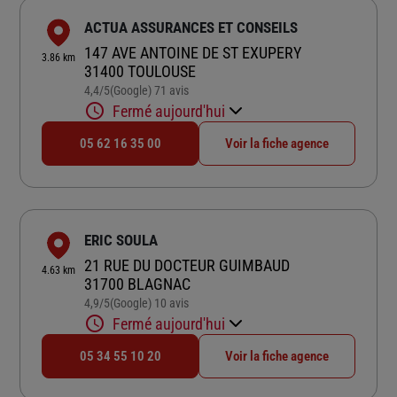
ACTUA ASSURANCES ET CONSEILS
147 AVE ANTOINE DE ST EXUPERY
3.86 km
31400 TOULOUSE
4,4
/5
(Google) 71 avis
Note de 4.4 sur 5
Fermé aujourd'hui
05 62 16 35 00
Voir la fiche agence
ERIC SOULA
21 RUE DU DOCTEUR GUIMBAUD
4.63 km
31700 BLAGNAC
4,9
/5
(Google) 10 avis
Note de 4.9 sur 5
Fermé aujourd'hui
05 34 55 10 20
Voir la fiche agence