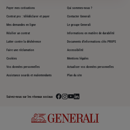
Payer mes cotisations
Qui sommes-nous ?
Contrat pro : télédéclarer et payer
Contacter Generali
Mes demandes en ligne
Le groupe Generali
Résilier un contrat
Informations en matière de durabilité
Lutter contre la déshérence
Documents d'informations clés PRIIPS
Faire une réclamation
Accessibilité
Cookies
Mentions légales
Vos données personnelles
Actualiser vos données personnelles
Assistance sourds et malentendants
Plan du site
Aller sur la page facebook de Generali
Aller sur la page instagram de Generali
Aller sur la page youtube de Generali
Aller sur la page linkedin de Genera
Suivez-nous sur les réseaux sociaux