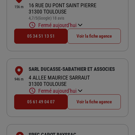
16 RUE DU PONT SAINT PIERRE
156 m
31300 TOULOUSE
4,7
/5
(Google) 18 avis
Note de 4.7 sur 5
Fermé aujourd'hui
05 34 51 13 51
Voir la fiche agence
SARL DUCASSE-SABATHIER ET ASSOCIES
4 ALLEE MAURICE SARRAUT
946 m
31300 TOULOUSE
Fermé aujourd'hui
05 61 49 04 07
Voir la fiche agence
SPEC CAPOT RAYSSAC