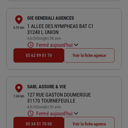
GIE GENERALI AGENCES
1 ALLEE DES NYMPHEAS BAT C1
6.95 km
31240 L UNION
4,6
/5
(Google) 38 avis
Note de 4.6 sur 5
Fermé aujourd'hui
05 62 89 01 70
Voir la fiche agence
SARL ASSURE & VIE
127 RUE GASTON DOUMERGUE
7.04 km
31170 TOURNEFEUILLE
4,8
/5
(Google) 55 avis
Note de 4.8 sur 5
Fermé aujourd'hui
05 34 51 70 00
Voir la fiche agence