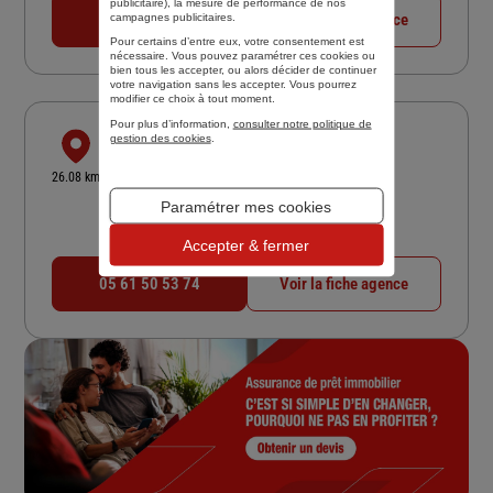
publicitaire
), la mesure de performance de nos
05 61 51 05 08
Voir la fiche agence
campagnes publicitaires.
Pour certains d’entre eux, votre consentement est
nécessaire. Vous pouvez paramétrer ces cookies ou
bien tous les accepter, ou alors décider de continuer
votre navigation sans les accepter. Vous pourrez
modifier ce choix à tout moment.
Pour plus d’information,
consulter notre politique de
A.S.T. AUTERIVE
gestion des cookies
.
22 RTE DE TOULOUSE
26.08 km
31190 AUTERIVE
Paramétrer mes cookies
4,3
/5
(Google) 14 avis
Note de 4.3 sur 5
Fermé aujourd'hui
Accepter & fermer
05 61 50 53 74
Voir la fiche agence