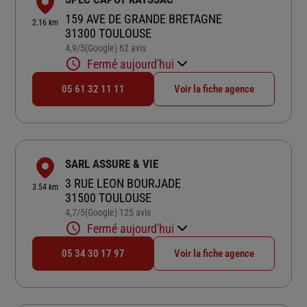
159 AVE DE GRANDE BRETAGNE
2.16 km
31300 TOULOUSE
4,9
/5
(Google) 62 avis
Note de 4.9 sur 5
Fermé aujourd'hui
05 61 32 11 11
Voir la fiche agence
SARL ASSURE & VIE
3 RUE LEON BOURJADE
3.54 km
31500 TOULOUSE
4,7
/5
(Google) 125 avis
Note de 4.7 sur 5
Fermé aujourd'hui
05 34 30 17 97
Voir la fiche agence