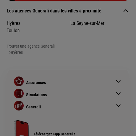
Les agences Generali dans les villes à proximité
Hyères
La Seyne-sur-Mer
Toulon
Trouver une agence Generali
Hyères
Assurances
Assurance auto
Simulations
Assurance habitation
Simulation assurance auto
Assurance prêt immobilier
Generali
Devis assurance habitation
Complémentaire santé senior
Qui sommes nous ?
Simulation assurance de prêt immobilier
Rendements fonds euros Generali
Devis assurance chien ou chat
Accessibilité sourds et malentendants
Téléchargez l'app Generali !
Plan du site