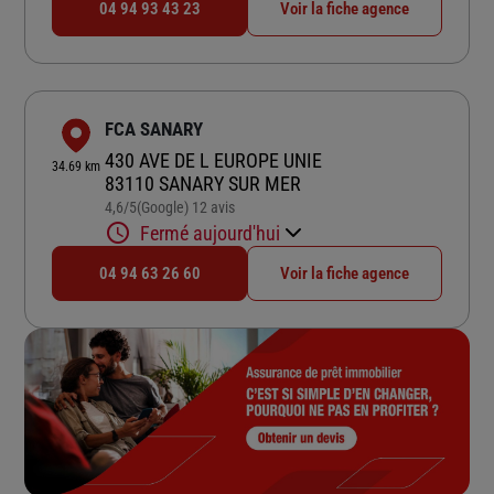
04 94 93 43 23
Voir la fiche agence
FCA SANARY
430 AVE DE L EUROPE UNIE
34.69 km
83110 SANARY SUR MER
4,6
/5
(Google) 12 avis
Note de 4.6 sur 5
Fermé aujourd'hui
04 94 63 26 60
Voir la fiche agence