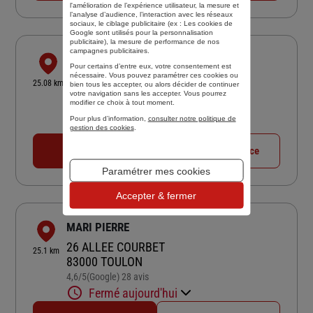
l'amélioration de l’expérience utilisateur, la mesure et
l’analyse d’audience, l’interaction avec les réseaux
sociaux, le ciblage publicitaire (ex :
Les cookies de
Google sont utilisés pour la personnalisation
publicitaire
), la mesure de performance de nos
campagnes publicitaires.
FCA CAVALAIRE
Pour certains d’entre eux, votre consentement est
nécessaire. Vous pouvez paramétrer ces cookies ou
RUE DU PORT
25.08 km
bien tous les accepter, ou alors décider de continuer
83240 CAVALAIRE SUR MER
votre navigation sans les accepter. Vous pourrez
modifier ce choix à tout moment.
4,7
/5
(Google) 7 avis
Note de 4.7 sur 5
Pour plus d’information,
consulter notre politique de
Fermé aujourd'hui
gestion des cookies
.
04 94 64 14 25
Voir la fiche agence
Paramétrer mes cookies
Accepter & fermer
MARI PIERRE
26 ALLEE COURBET
25.1 km
83000 TOULON
4,6
/5
(Google) 28 avis
Note de 4.6 sur 5
Fermé aujourd'hui