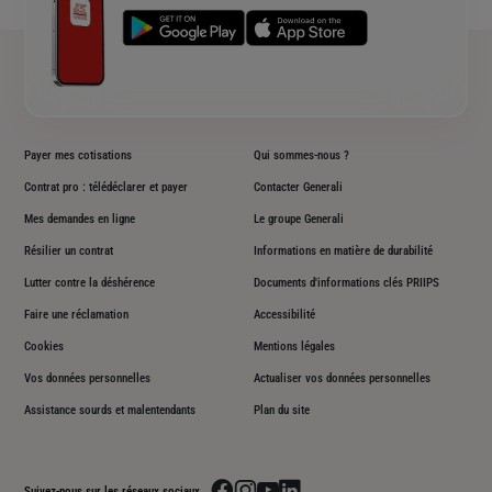
Payer mes cotisations
Qui sommes-nous ?
Contrat pro : télédéclarer et payer
Contacter Generali
Mes demandes en ligne
Le groupe Generali
Résilier un contrat
Informations en matière de durabilité
Lutter contre la déshérence
Documents d'informations clés PRIIPS
Faire une réclamation
Accessibilité
Cookies
Mentions légales
Vos données personnelles
Actualiser vos données personnelles
Assistance sourds et malentendants
Plan du site
Aller sur la page facebook de Generali
Aller sur la page instagram de Generali
Aller sur la page youtube de Generali
Aller sur la page linkedin de Genera
Suivez-nous sur les réseaux sociaux