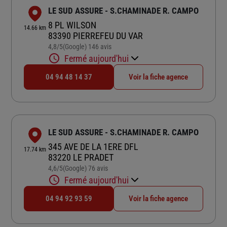
LE SUD ASSURE - S.CHAMINADE R. CAMPO
8 PL WILSON
14.66 km
83390 PIERREFEU DU VAR
4,8
/5
(Google) 146 avis
Note de 4.8 sur 5
Fermé aujourd'hui
04 94 48 14 37
Voir la fiche agence
LE SUD ASSURE - S.CHAMINADE R. CAMPO
345 AVE DE LA 1ERE DFL
17.74 km
83220 LE PRADET
4,6
/5
(Google) 76 avis
Note de 4.6 sur 5
Fermé aujourd'hui
04 94 92 93 59
Voir la fiche agence