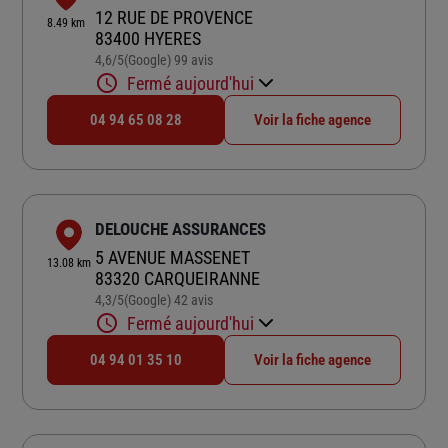
12 RUE DE PROVENCE
8.49 km
83400 HYERES
4,6
/5
(Google) 99 avis
Note de 4.6 sur 5
Fermé aujourd'hui
04 94 65 08 28
Voir la fiche agence
DELOUCHE ASSURANCES
5 AVENUE MASSENET
13.08 km
83320 CARQUEIRANNE
4,3
/5
(Google) 42 avis
Note de 4.3 sur 5
Fermé aujourd'hui
04 94 01 35 10
Voir la fiche agence