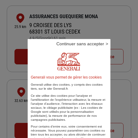
ASSURANCES GUEQUIERE MONA
9 CROISEE DES LYS
25.9 km
68301 ST LOUIS CEDEX
4,9
/5
(Google) 61 avis
Note de 4.9 sur 5
Continuer sans accepter
Fermé aujourd'hui
03 89 69 59 70
Voir la fiche agence
Generali vous permet de gérer les cookies
Generali utilise des cookies, y compris des cookies
tiers, sur le site Generali.fr.
SCHAUPP ET HARDY COLMAR
Ce site utilise des cookies pour l’analyse et
31 AVE GEORGES CLEMENCEAU
l'amélioration de l’expérience utilisateur, la mesure et
32.63 km
l’analyse d’audience, l’interaction avec les réseaux
68000 COLMAR
sociaux, le ciblage publicitaire (ex :
Les cookies de
4,9
/5
(Google) 42 avis
Google sont utilisés pour la personnalisation
Note de 4.9 sur 5
publicitaire
), la mesure de performance de nos
Fermé actuellement
campagnes publicitaires.
Pour certains d’entre eux, votre consentement est
03 89 41 29 83
Voir la fiche agence
nécessaire. Vous pouvez paramétrer ces cookies ou
bien tous les accepter, ou alors décider de continuer