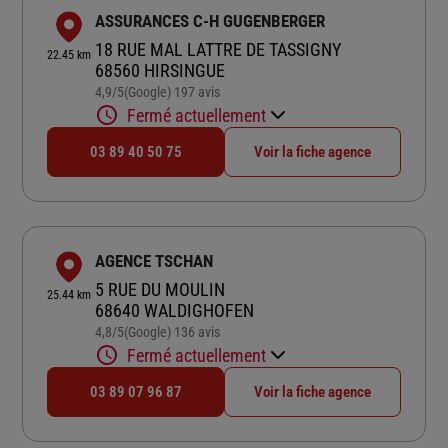
ASSURANCES C-H GUGENBERGER
18 RUE MAL LATTRE DE TASSIGNY
22.45 km
68560 HIRSINGUE
4,9
/5
(Google) 197 avis
Note de 4.9 sur 5
Fermé actuellement
03 89 40 50 75
Voir la fiche agence
AGENCE TSCHAN
5 RUE DU MOULIN
25.44 km
68640 WALDIGHOFEN
4,8
/5
(Google) 136 avis
Note de 4.8 sur 5
Fermé actuellement
03 89 07 96 87
Voir la fiche agence