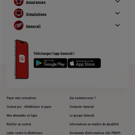
Assurances
Assurance auto
Simulations
Assurance habitation
Simulation assurance auto
Assurance prêt immobilier
Generali
Devis assurance habitation
Complémentaire santé senior
Qui sommes nous ?
Simulation assurance de prêt immobilier
Rendements fonds euros Generali
Devis assurance chien ou chat
Accessibilité sourds et malentendants
Téléchargez l'app Generali !
Plan du site
Payer mes cotisations
Qui sommes-nous ?
Contrat pro : télédéclarer et payer
Contacter Generali
Mes demandes en ligne
Le groupe Generali
Résilier un contrat
Informations en matière de durabilité
Lutter contre la déshérence
Documents d'informations clés PRIIPS