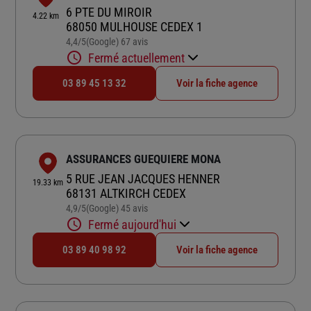
6 PTE DU MIROIR
4.22 km
68050 MULHOUSE CEDEX 1
4,4
/5
(Google) 67 avis
Note de 4.4 sur 5
Fermé actuellement
03 89 45 13 32
Voir la fiche agence
ASSURANCES GUEQUIERE MONA
5 RUE JEAN JACQUES HENNER
19.33 km
68131 ALTKIRCH CEDEX
4,9
/5
(Google) 45 avis
Note de 4.9 sur 5
Fermé aujourd'hui
03 89 40 98 92
Voir la fiche agence