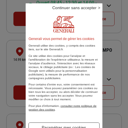
Ouvert 08:45 - 12:30 et 14:00 -
Continuer sans accepter
17:45
04 94 65 08 28
Voir la fiche agence
Generali vous permet de gérer les cookies
Generali utilise des cookies, y compris des cookies
LE SUD ASSURE - S.CHAMINADE R. CAMPO
tiers, sur le site Generali.fr.
Ce site utilise des cookies pour l’analyse et
8 PL WILSON
14.99 km
l'amélioration de l’expérience utilisateur, la mesure et
83390 PIERREFEU DU VAR
l’analyse d’audience, l’interaction avec les réseaux
sociaux, le ciblage publicitaire (ex :
Les cookies de
4,8
/5
(Google) 146 avis
Note de 4.8 sur 5
Google sont utilisés pour la personnalisation
publicitaire
), la mesure de performance de nos
Ouvert 09:00 - 12:30 et 13:30 -
campagnes publicitaires.
17:00
Pour certains d’entre eux, votre consentement est
nécessaire. Vous pouvez paramétrer ces cookies ou
04 94 48 14 37
Voir la fiche agence
bien tous les accepter, ou alors décider de continuer
votre navigation sans les accepter. Vous pourrez
modifier ce choix à tout moment.
Pour plus d’information,
consulter notre politique de
gestion des cookies
.
FCA SANARY
Paramétrer mes cookies