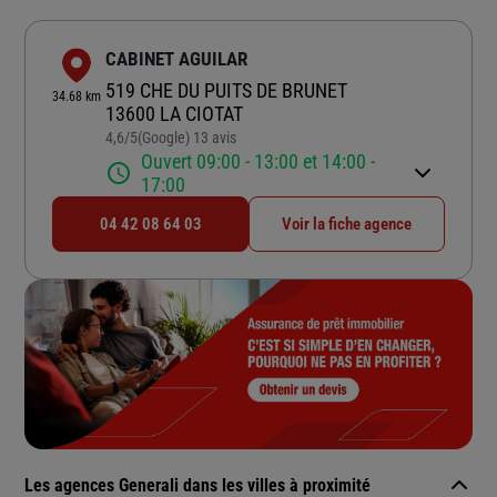
CABINET AGUILAR
519 CHE DU PUITS DE BRUNET
34.68 km
13600 LA CIOTAT
4,6
/5
(Google) 13 avis
Note de 4.6 sur 5
Ouvert 09:00 - 13:00 et 14:00 -
17:00
04 42 08 64 03
Voir la fiche agence
Les agences Generali dans les villes à proximité