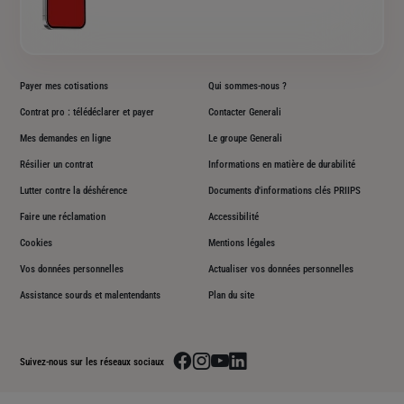
Payer mes cotisations
Qui sommes-nous ?
Contrat pro : télédéclarer et payer
Contacter Generali
Mes demandes en ligne
Le groupe Generali
Résilier un contrat
Informations en matière de durabilité
Lutter contre la déshérence
Documents d'informations clés PRIIPS
Faire une réclamation
Accessibilité
Cookies
Mentions légales
Vos données personnelles
Actualiser vos données personnelles
Assistance sourds et malentendants
Plan du site
Aller sur la page facebook de Generali
Aller sur la page instagram de Generali
Aller sur la page youtube de Generali
Aller sur la page linkedin de Genera
Suivez-nous sur les réseaux sociaux