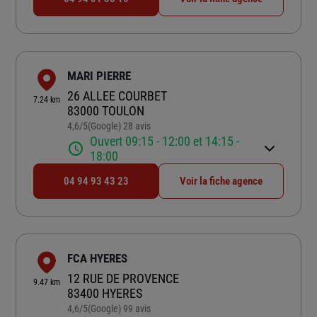
MARI PIERRE
26 ALLEE COURBET
7.24 km
83000 TOULON
4,6
/5
(Google) 28 avis
Note de 4.6 sur 5
Ouvert 09:15 - 12:00 et 14:15 -
18:00
04 94 93 43 23
Voir la fiche agence
FCA HYERES
12 RUE DE PROVENCE
9.47 km
83400 HYERES
4,6
/5
(Google) 99 avis
Note de 4.6 sur 5