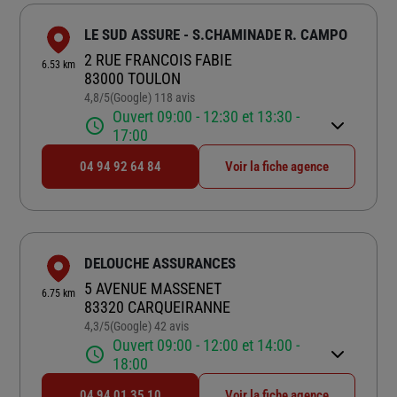
LE SUD ASSURE - S.CHAMINADE R. CAMPO
2 RUE FRANCOIS FABIE
6.53 km
83000 TOULON
4,8
/5
(Google) 118 avis
Note de 4.8 sur 5
Ouvert 09:00 - 12:30 et 13:30 -
17:00
04 94 92 64 84
Voir la fiche agence
DELOUCHE ASSURANCES
5 AVENUE MASSENET
6.75 km
83320 CARQUEIRANNE
4,3
/5
(Google) 42 avis
Note de 4.3 sur 5
Ouvert 09:00 - 12:00 et 14:00 -
18:00
04 94 01 35 10
Voir la fiche agence