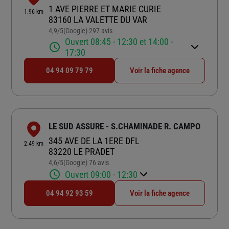
1 AVE PIERRE ET MARIE CURIE
1.96 km
83160 LA VALETTE DU VAR
4,9
/5
(Google) 297 avis
Note de 4.9 sur 5
Ouvert 08:45 - 12:30 et 14:00 -
17:30
04 94 09 79 79
Voir la fiche agence
LE SUD ASSURE - S.CHAMINADE R. CAMPO
345 AVE DE LA 1ERE DFL
2.49 km
83220 LE PRADET
4,6
/5
(Google) 76 avis
Note de 4.6 sur 5
Ouvert 09:00 - 12:30
04 94 92 93 59
Voir la fiche agence