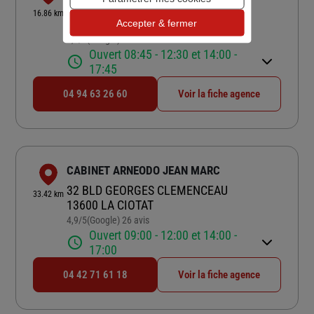
430 AVE DE L EUROPE UNIE
16.86 km
83110 SANARY SUR MER
Accepter & fermer
4,6
/5
(Google) 12 avis
Note de 4.6 sur 5
Ouvert 08:45 - 12:30 et 14:00 -
17:45
04 94 63 26 60
Voir la fiche agence
CABINET ARNEODO JEAN MARC
32 BLD GEORGES CLEMENCEAU
33.42 km
13600 LA CIOTAT
4,9
/5
(Google) 26 avis
Note de 4.9 sur 5
Ouvert 09:00 - 12:00 et 14:00 -
17:00
04 42 71 61 18
Voir la fiche agence