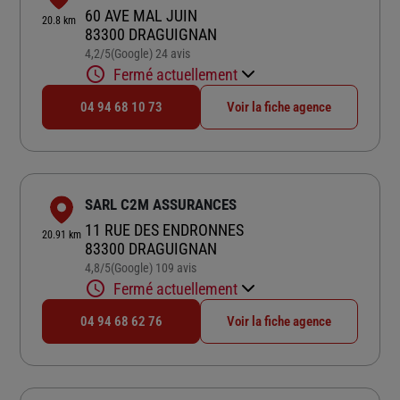
60 AVE MAL JUIN
20.8 km
83300 DRAGUIGNAN
4,2
/5
(Google) 24 avis
Note de 4.2 sur 5
Fermé actuellement
04 94 68 10 73
Voir la fiche agence
SARL C2M ASSURANCES
11 RUE DES ENDRONNES
20.91 km
83300 DRAGUIGNAN
4,8
/5
(Google) 109 avis
Note de 4.8 sur 5
Fermé actuellement
04 94 68 62 76
Voir la fiche agence