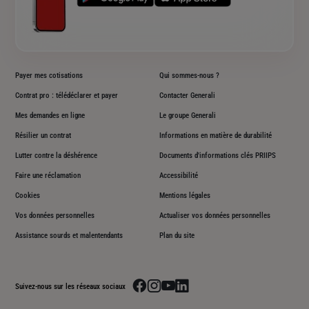
Payer mes cotisations
Qui sommes-nous ?
Contrat pro : télédéclarer et payer
Contacter Generali
Mes demandes en ligne
Le groupe Generali
Résilier un contrat
Informations en matière de durabilité
Lutter contre la déshérence
Documents d'informations clés PRIIPS
Faire une réclamation
Accessibilité
Cookies
Mentions légales
Vos données personnelles
Actualiser vos données personnelles
Assistance sourds et malentendants
Plan du site
Aller sur la page facebook de Generali
Aller sur la page instagram de Generali
Aller sur la page youtube de Generali
Aller sur la page linkedin de Genera
Suivez-nous sur les réseaux sociaux