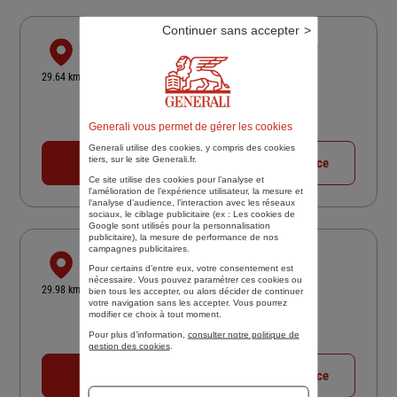
Continuer sans accepter
FCA ST TROPEZ
29 AVE PAUL ROUSSEL
29.64 km
83991 ST TROPEZ CEDEX
4,6
/5
(Google) 18 avis
Note de 4.6 sur 5
Generali vous permet de gérer les cookies
Fermé actuellement
Generali utilise des cookies, y compris des cookies
tiers, sur le site Generali.fr.
04 94 55 80 55
Voir la fiche agence
Ce site utilise des cookies pour l’analyse et
l'amélioration de l’expérience utilisateur, la mesure et
l’analyse d’audience, l’interaction avec les réseaux
sociaux, le ciblage publicitaire (ex :
Les cookies de
Google sont utilisés pour la personnalisation
publicitaire
), la mesure de performance de nos
campagnes publicitaires.
FCA CAVALAIRE
Pour certains d’entre eux, votre consentement est
nécessaire. Vous pouvez paramétrer ces cookies ou
RUE DU PORT
29.98 km
bien tous les accepter, ou alors décider de continuer
83240 CAVALAIRE SUR MER
votre navigation sans les accepter. Vous pourrez
modifier ce choix à tout moment.
4,7
/5
(Google) 7 avis
Note de 4.7 sur 5
Pour plus d’information,
consulter notre politique de
Fermé actuellement
gestion des cookies
.
04 94 64 14 25
Voir la fiche agence