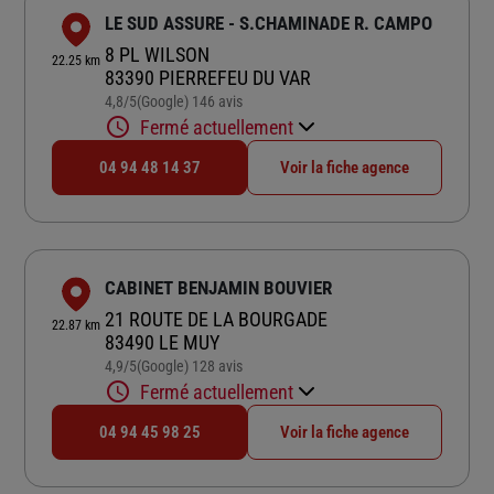
LE SUD ASSURE - S.CHAMINADE R. CAMPO
8 PL WILSON
22.25 km
83390 PIERREFEU DU VAR
4,8
/5
(Google) 146 avis
Note de 4.8 sur 5
Fermé actuellement
04 94 48 14 37
Voir la fiche agence
CABINET BENJAMIN BOUVIER
21 ROUTE DE LA BOURGADE
22.87 km
83490 LE MUY
4,9
/5
(Google) 128 avis
Note de 4.9 sur 5
Fermé actuellement
04 94 45 98 25
Voir la fiche agence