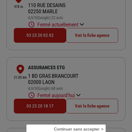
110 RUE DESAINS
978 m
02250 MARLE
4,9
/5
(Google) 22 avis
Note de 4.9 sur 5
Fermé actuellement
03 23 20 02 02
Voir la fiche agence
ASSURANCES ETG
1 BD GRAS BRANCOURT
21.85 km
02000 LAON
4,9
/5
(Google) 68 avis
Note de 4.9 sur 5
Fermé aujourd'hui
03 23 20 18 17
Voir la fiche agence
Continuer sans accepter