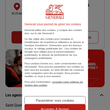
SARL ASSURANCES SCULFORT HIRSON
23 RUE CHARLES DE GAULLE
30.25 km
02500 HIRSON
4,4
/5
(Google) 22 avis
Note de 4.4 sur 5
Generali vous permet de gérer les cookies
Fermé actuellement
Generali utilise des cookies, y compris des cookies
tiers, sur le site Generali.fr.
03 23 58 80 00
Voir la fiche agence
Ce site utilise des cookies pour l’analyse et
l'amélioration de l’expérience utilisateur, la mesure et
l’analyse d’audience, l’interaction avec les réseaux
sociaux, le ciblage publicitaire (ex :
Les cookies de
Google sont utilisés pour la personnalisation
publicitaire
), la mesure de performance de nos
campagnes publicitaires.
Pour certains d’entre eux, votre consentement est
nécessaire. Vous pouvez paramétrer ces cookies ou
bien tous les accepter, ou alors décider de continuer
votre navigation sans les accepter. Vous pourrez
modifier ce choix à tout moment.
Pour plus d’information,
consulter notre politique de
gestion des cookies
.
Les agences Generali dans les villes à proximité
Paramétrer mes cookies
Saint-Quentin
Accepter & fermer