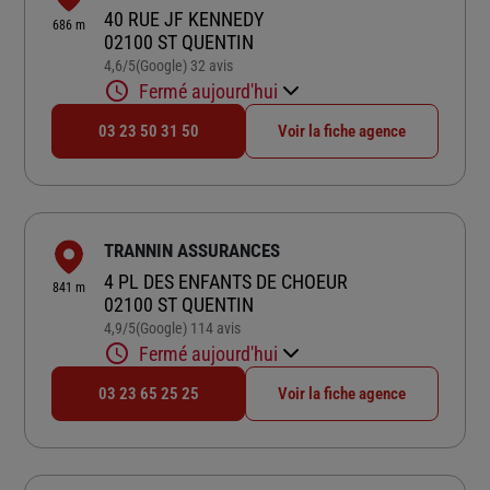
40 RUE JF KENNEDY
686 m
02100 ST QUENTIN
4,6
/5
(Google) 32 avis
Note de 4.6 sur 5
Fermé aujourd'hui
03 23 50 31 50
Voir la fiche agence
TRANNIN ASSURANCES
4 PL DES ENFANTS DE CHOEUR
841 m
02100 ST QUENTIN
4,9
/5
(Google) 114 avis
Note de 4.9 sur 5
Fermé aujourd'hui
03 23 65 25 25
Voir la fiche agence