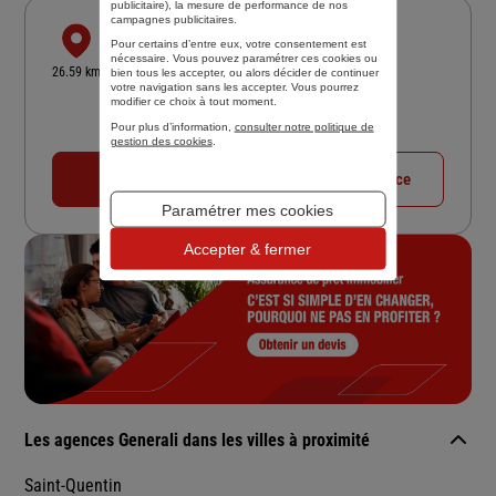
publicitaire
), la mesure de performance de nos
campagnes publicitaires.
ALPHA ASSURANCES
Pour certains d’entre eux, votre consentement est
nécessaire. Vous pouvez paramétrer ces cookies ou
18 RUE DE LA CHAUSSEE
26.59 km
bien tous les accepter, ou alors décider de continuer
02300 CHAUNY
votre navigation sans les accepter. Vous pourrez
modifier ce choix à tout moment.
4,6
/5
(Google) 41 avis
Note de 4.6 sur 5
Pour plus d’information,
consulter notre politique de
Fermé aujourd'hui
gestion des cookies
.
03 23 57 10 00
Voir la fiche agence
Paramétrer mes cookies
Accepter & fermer
Les agences Generali dans les villes à proximité
Saint-Quentin