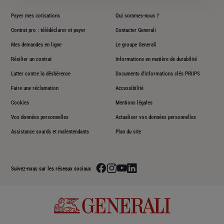
Payer mes cotisations
Qui sommes-nous ?
Contrat pro : télédéclarer et payer
Contacter Generali
Mes demandes en ligne
Le groupe Generali
Résilier un contrat
Informations en matière de durabilité
Lutter contre la déshérence
Documents d'informations clés PRIIPS
Faire une réclamation
Accessibilité
Cookies
Mentions légales
Vos données personnelles
Actualiser vos données personnelles
Assistance sourds et malentendants
Plan du site
Aller sur la page facebook de Generali
Aller sur la page instagram de Generali
Aller sur la page youtube de Generali
Aller sur la page linkedin de Genera
Suivez-nous sur les réseaux sociaux