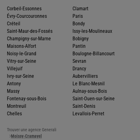
Corbeil-Essonnes
Clamart
Évry-Courcouronnes
Paris
Créteil
Bondy
Saint-Maur-des-Fossés
Issy-les-Moulineaux
Champigny-sur-Marne
Bobigny
Maisons-Alfort
Pantin
Noisy-le-Grand
Boulogne-Billancourt
Vitry-sur-Seine
Sevran
Villejuif
Drancy
Ivry-sur-Seine
Aubervilliers
Antony
Le Blanc-Mesnil
Massy
Aulnay-sous-Bois
Fontenay-sous-Bois
Saint-Ouen-sur-Seine
Montreuil
Saint-Denis
Chelles
Levallois-Perret
Trouver une agence Generali
Moissy-Cramayel