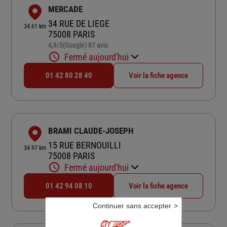
MERCADE
34 RUE DE LIEGE
34.61 km
75008 PARIS
4,9
/5
(Google) 87 avis
Note de 4.9 sur 5
Fermé aujourd'hui
01 42 80 28 40
Voir la fiche agence
BRAMI CLAUDE-JOSEPH
15 RUE BERNOUILLI
34.97 km
75008 PARIS
Fermé aujourd'hui
01 42 94 08 10
Voir la fiche agence
Continuer sans accepter