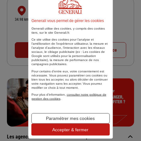
CABINET FIDES ASSURANCES
58 AVE DU GENERAL LECLERC
34.98 km
Generali vous permet de gérer les cookies
92100 BOULOGNE BILLANCOURT
Generali utilise des cookies, y compris des cookies
4,2
/5
(Google) 61 avis
Note de 4.2 sur 5
tiers, sur le site Generali.fr.
Fermé aujourd'hui
Ce site utilise des cookies pour l’analyse et
l'amélioration de l’expérience utilisateur, la mesure et
l’analyse d’audience, l’interaction avec les réseaux
01 47 34 89 32
Voir la fiche agence
sociaux, le ciblage publicitaire (ex :
Les cookies de
Google sont utilisés pour la personnalisation
publicitaire
), la mesure de performance de nos
campagnes publicitaires.
Pour certains d’entre eux, votre consentement est
1
2
Précédent
nécessaire. Vous pouvez paramétrer ces cookies ou
bien tous les accepter, ou alors décider de continuer
votre navigation sans les accepter. Vous pourrez
modifier ce choix à tout moment.
Pour plus d’information,
consulter notre politique de
gestion des cookies
.
Paramétrer mes cookies
Accepter & fermer
Les agences Generali dans les villes à proximité