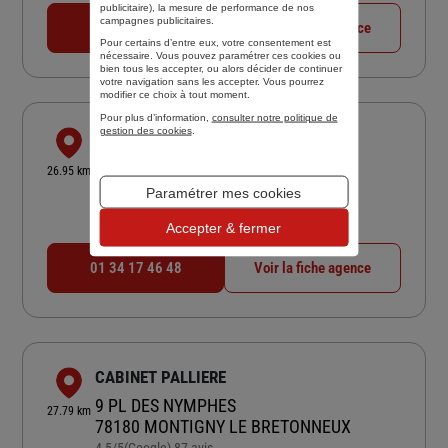
publicitaire
), la mesure de performance de nos
campagnes publicitaires.
01 39 52 44 10
Voir la fiche agence
Pour certains d’entre eux, votre consentement est
nécessaire. Vous pouvez paramétrer ces cookies ou
bien tous les accepter, ou alors décider de continuer
votre navigation sans les accepter. Vous pourrez
modifier ce choix à tout moment.
Pour plus d’information,
consulter notre politique de
gestion des cookies
.
VAL DE FRANCE ASSURANCES
3 AVENUE JF KENNEDY
26.95 km
95210 ST GRATIEN
Paramétrer mes cookies
4,9
/5
(Google) 129 avis
Note de 4.9 sur 5
Accepter & fermer
Fermé aujourd'hui
01 34 17 46 48
Voir la fiche agence
CABINET PALLIERE
9 PL DES NYMPHES
27.79 km
78180 MONTIGNY LE BRETONNEUX
Note de 4.5 sur 5