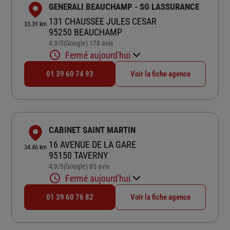
GENERALI BEAUCHAMP - SG LASSURANCE
131 CHAUSSEE JULES CESAR
33.39 km
95250 BEAUCHAMP
4,9
/5
(Google) 178 avis
Note de 4.9 sur 5
Fermé aujourd'hui
01 39 60 74 93
Voir la fiche agence
CABINET SAINT MARTIN
16 AVENUE DE LA GARE
34.46 km
95150 TAVERNY
4,9
/5
(Google) 85 avis
Note de 4.9 sur 5
Fermé aujourd'hui
01 39 60 76 82
Voir la fiche agence