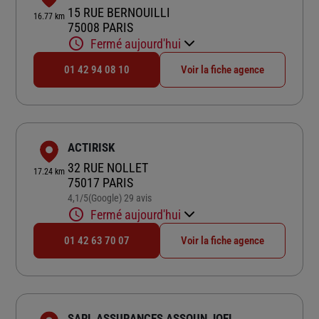
15 RUE BERNOUILLI
16.77 km
75008 PARIS
Fermé aujourd'hui
01 42 94 08 10
Voir la fiche agence
ACTIRISK
32 RUE NOLLET
17.24 km
75017 PARIS
4,1
/5
(Google) 29 avis
Note de 4.1 sur 5
Fermé aujourd'hui
01 42 63 70 07
Voir la fiche agence
SARL ASSURANCES ASSOUN JOEL