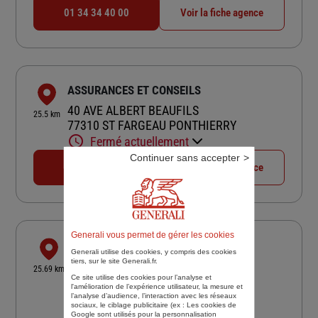
01 34 34 40 00
Voir la fiche agence
ASSURANCES ET CONSEILS
40 AVE ALBERT BEAUFILS
25.5 km
77310 ST FARGEAU PONTHIERRY
Fermé actuellement
Continuer sans accepter
01 60 65 37 53
Voir la fiche agence
Generali vous permet de gérer les cookies
CABINET DESEEZ
Generali utilise des cookies, y compris des cookies
tiers, sur le site Generali.fr.
2 RUE AUGUSTE RENOIR
25.69 km
78400 CHATOU
Ce site utilise des cookies pour l’analyse et
l'amélioration de l’expérience utilisateur, la mesure et
4,6
/5
(Google) 27 avis
Note de 4.6 sur 5
l’analyse d’audience, l’interaction avec les réseaux
sociaux, le ciblage publicitaire (ex :
Les cookies de
Fermé aujourd'hui
Google sont utilisés pour la personnalisation