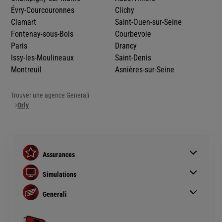
Évry-Courcouronnes
Clichy
Clamart
Saint-Ouen-sur-Seine
Fontenay-sous-Bois
Courbevoie
Paris
Drancy
Issy-les-Moulineaux
Saint-Denis
Montreuil
Asnières-sur-Seine
Trouver une agence Generali
Orly
Assurances
Assurance auto
Simulations
Assurance habitation
Simulation assurance auto
Assurance prêt immobilier
Generali
Devis assurance habitation
Complémentaire santé senior
Qui sommes nous ?
Simulation assurance de prêt immobilier
Rendements fonds euros Generali
Devis assurance chien ou chat