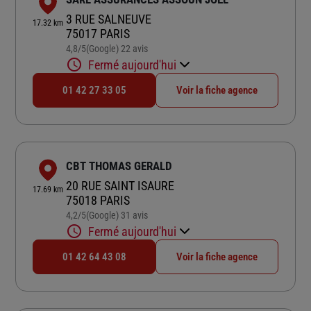
3 RUE SALNEUVE
17.32 km
75017 PARIS
4,8
/5
(Google) 22 avis
Note de 4.8 sur 5
Fermé aujourd'hui
01 42 27 33 05
Voir la fiche agence
CBT THOMAS GERALD
20 RUE SAINT ISAURE
17.69 km
75018 PARIS
4,2
/5
(Google) 31 avis
Note de 4.2 sur 5
Fermé aujourd'hui
01 42 64 43 08
Voir la fiche agence