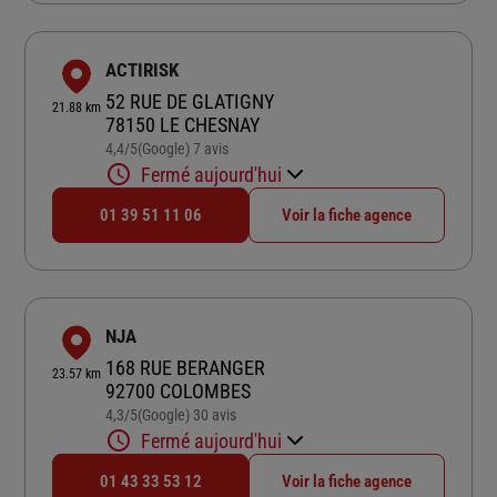
ACTIRISK
52 RUE DE GLATIGNY
21.88 km
78150 LE CHESNAY
4,4
/5
(Google) 7 avis
Note de 4.4 sur 5
Fermé aujourd'hui
01 39 51 11 06
Voir la fiche agence
NJA
168 RUE BERANGER
23.57 km
92700 COLOMBES
4,3
/5
(Google) 30 avis
Note de 4.3 sur 5
Fermé aujourd'hui
01 43 33 53 12
Voir la fiche agence