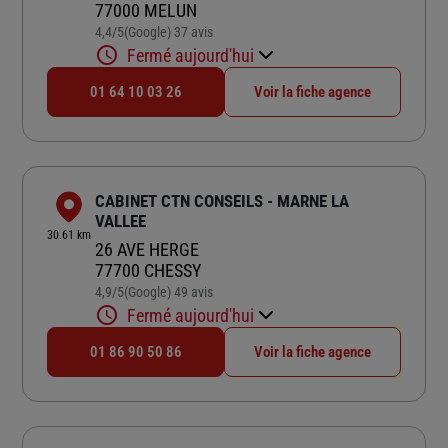
77000 MELUN
4,4
/5
(Google) 37 avis
Note de 4.4 sur 5
Fermé aujourd'hui
01 64 10 03 26
Voir la fiche agence
CABINET CTN CONSEILS - MARNE LA
VALLEE
30.61 km
26 AVE HERGE
77700 CHESSY
4,9
/5
(Google) 49 avis
Note de 4.9 sur 5
Fermé aujourd'hui
01 86 90 50 86
Voir la fiche agence