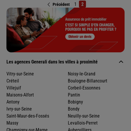
1
2
Précédent
Les agences Generali dans les villes à proximité
Vitry-sur-Seine
Noisy-le-Grand
Créteil
Boulogne-Billancourt
Villejuif
Corbeil-Essonnes
Maisons-Alfort
Pantin
Antony
Bobigny
Ivry-sur-Seine
Bondy
Saint-Maur-des-Fossés
Neuilly-sur-Seine
Massy
Levallois-Perret
Champigny-sur-Marne
Aubervilliers