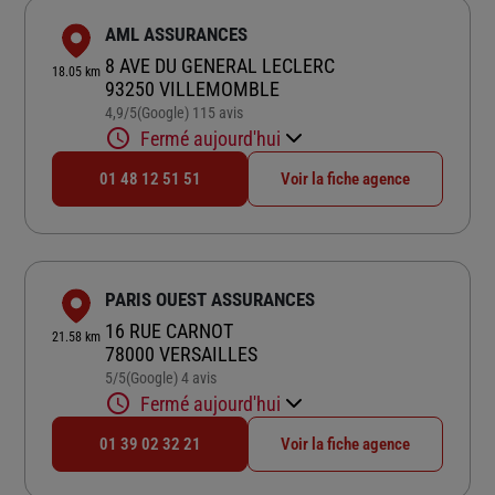
AML ASSURANCES
8 AVE DU GENERAL LECLERC
18.05 km
93250 VILLEMOMBLE
4,9
/5
(Google) 115 avis
Note de 4.9 sur 5
Fermé aujourd'hui
01 48 12 51 51
Voir la fiche agence
PARIS OUEST ASSURANCES
16 RUE CARNOT
21.58 km
78000 VERSAILLES
5
/5
(Google) 4 avis
Note de 5 sur 5
Fermé aujourd'hui
01 39 02 32 21
Voir la fiche agence