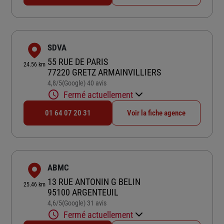
SDVA
55 RUE DE PARIS
24.56 km
77220 GRETZ ARMAINVILLIERS
4,8
/5
(Google) 40 avis
Note de 4.8 sur 5
Fermé actuellement
01 64 07 20 31
Voir la fiche agence
ABMC
13 RUE ANTONIN G BELIN
25.46 km
95100 ARGENTEUIL
4,6
/5
(Google) 31 avis
Note de 4.6 sur 5
Fermé actuellement