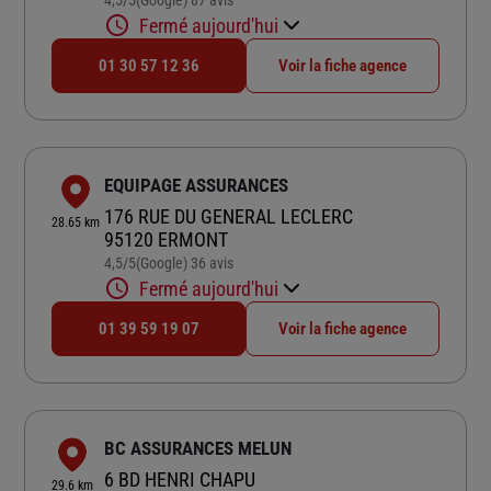
4,5
/5
(Google) 87 avis
Fermé aujourd'hui
01 30 57 12 36
Voir la fiche agence
EQUIPAGE ASSURANCES
176 RUE DU GENERAL LECLERC
28.65 km
95120 ERMONT
4,5
/5
(Google) 36 avis
Note de 4.5 sur 5
Fermé aujourd'hui
01 39 59 19 07
Voir la fiche agence
BC ASSURANCES MELUN
6 BD HENRI CHAPU
29.6 km