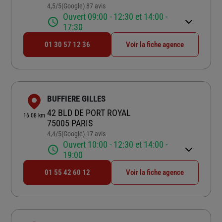
4,5
/5
(Google) 87 avis
Note de 4.5 sur 5
Ouvert 09:00 - 12:30 et 14:00 -
17:30
01 30 57 12 36
Voir la fiche agence
BUFFIERE GILLES
42 BLD DE PORT ROYAL
16.08 km
75005 PARIS
4,4
/5
(Google) 17 avis
Note de 4.4 sur 5
Ouvert 10:00 - 12:30 et 14:00 -
19:00
01 55 42 60 12
Voir la fiche agence