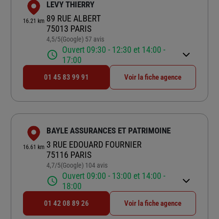
LEVY THIERRY
89 RUE ALBERT
16.21 km
75013 PARIS
4,5
/5
(Google) 57 avis
Note de 4.5 sur 5
Ouvert 09:30 - 12:30 et 14:00 -
17:00
01 45 83 99 91
Voir la fiche agence
BAYLE ASSURANCES ET PATRIMOINE
3 RUE EDOUARD FOURNIER
16.61 km
75116 PARIS
4,7
/5
(Google) 104 avis
Note de 4.7 sur 5
Ouvert 09:00 - 13:00 et 14:00 -
18:00
01 42 08 89 26
Voir la fiche agence