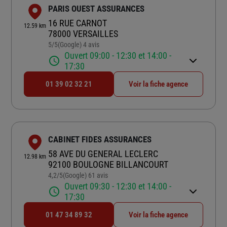
PARIS OUEST ASSURANCES
16 RUE CARNOT
12.59 km
78000 VERSAILLES
5
/5
(Google) 4 avis
Note de 5 sur 5
Ouvert 09:00 - 12:30 et 14:00 -
17:30
01 39 02 32 21
Voir la fiche agence
CABINET FIDES ASSURANCES
58 AVE DU GENERAL LECLERC
12.98 km
92100 BOULOGNE BILLANCOURT
4,2
/5
(Google) 61 avis
Note de 4.2 sur 5
Ouvert 09:30 - 12:30 et 14:00 -
17:30
01 47 34 89 32
Voir la fiche agence