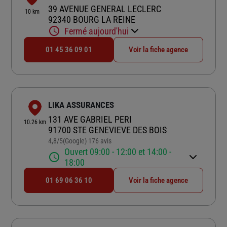
39 AVENUE GENERAL LECLERC
10 km
92340 BOURG LA REINE
Fermé aujourd'hui
01 45 36 09 01
Voir la fiche agence
LIKA ASSURANCES
131 AVE GABRIEL PERI
10.26 km
91700 STE GENEVIEVE DES BOIS
4,8
/5
(Google) 176 avis
Note de 4.8 sur 5
Ouvert 09:00 - 12:00 et 14:00 -
18:00
01 69 06 36 10
Voir la fiche agence