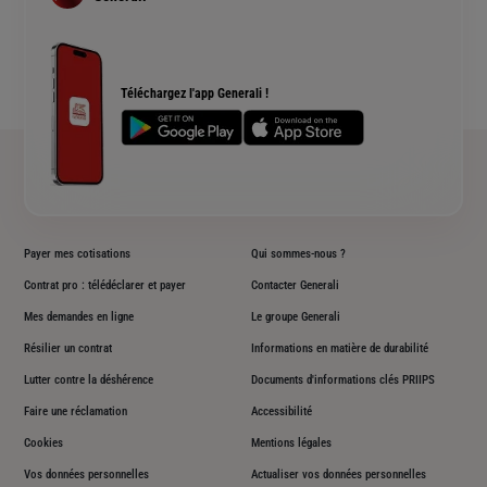
Devis assurance habitation
Complémentaire santé senior
Qui sommes nous ?
Simulation assurance de prêt immobilier
Rendements fonds euros Generali
Devis assurance chien ou chat
Accessibilité sourds et malentendants
Téléchargez l'app Generali !
Plan du site
Payer mes cotisations
Qui sommes-nous ?
Contrat pro : télédéclarer et payer
Contacter Generali
Mes demandes en ligne
Le groupe Generali
Résilier un contrat
Informations en matière de durabilité
Lutter contre la déshérence
Documents d'informations clés PRIIPS
Faire une réclamation
Accessibilité
Cookies
Mentions légales
Vos données personnelles
Actualiser vos données personnelles