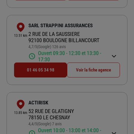
SARL STRAPPINI ASSURANCES
2 RUE DE LA SAUSSIERE
13.51 km
92100 BOULOGNE BILLANCOURT
4,7
/5
(Google) 126 avis
Note de 4.7 sur 5
Ouvert 09:30 - 12:30 et 13:30 -
17:30
01 46 05 34 98
Voir la fiche agence
ACTIRISK
52 RUE DE GLATIGNY
13.85 km
78150 LE CHESNAY
4,4
/5
(Google) 7 avis
Note de 4.4 sur 5
Ouvert 10:00 - 13:00 et 14:00 -