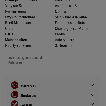
Boulogne-Billancourt
Colombes
Vitry-sur-Seine
Asnières-sur-Seine
Ivry-sur-Seine
Montreuil
Évry-Courcouronnes
Saint-Ouen-sur-Seine
Rueil-Malmaison
Fontenay-sous-Bois
Créteil
Champigny-sur-Marne
Paris
Pantin
Maisons-Alfort
Aubervilliers
Neuilly-sur-Seine
Sartrouville
Trouver une agence Generali
Palaiseau
Assurances
Assurance auto
Simulations
Assurance habitation
Simulation assurance auto
Assurance prêt immobilier
Generali