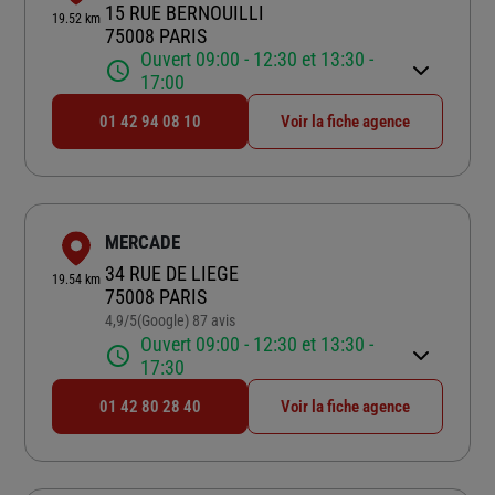
15 RUE BERNOUILLI
19.52 km
75008 PARIS
Ouvert 09:00 - 12:30 et 13:30 -
17:00
01 42 94 08 10
Voir la fiche agence
MERCADE
34 RUE DE LIEGE
19.54 km
75008 PARIS
4,9
/5
(Google) 87 avis
Note de 4.9 sur 5
Ouvert 09:00 - 12:30 et 13:30 -
17:30
01 42 80 28 40
Voir la fiche agence