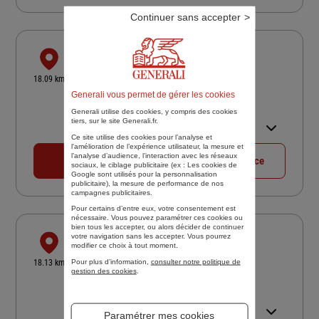
Continuer sans accepter
SARL PARIS EST ASSURANCES
22 AVENUE JEAN JAURES
18.09 km
94220 CHARENTON LE PONT
Generali vous permet de gérer les cookies
4,8
/5
(Google) 98 avis
Note de 4.8 sur 5
Generali utilise des cookies, y compris des cookies
Ouvert 09:30 - 12:30 et 14:00 -
tiers, sur le site Generali.fr.
17:30
Ce site utilise des cookies pour l’analyse et
l'amélioration de l’expérience utilisateur, la mesure et
l’analyse d’audience, l’interaction avec les réseaux
01 41 79 14 70
Voir la fiche agence
sociaux, le ciblage publicitaire (ex :
Les cookies de
Google sont utilisés pour la personnalisation
publicitaire
), la mesure de performance de nos
campagnes publicitaires.
Pour certains d’entre eux, votre consentement est
nécessaire. Vous pouvez paramétrer ces cookies ou
bien tous les accepter, ou alors décider de continuer
ASSURANCES PASCAL JORET
votre navigation sans les accepter. Vous pourrez
modifier ce choix à tout moment.
28 RUE NICOLAI
Pour plus d’information,
consulter notre politique de
18.13 km
75012 PARIS
gestion des cookies
.
5
/5
(Google) 22 avis
Note de 5 sur 5
Ouvert 10:00 - 12:00 et 14:00 -
Paramétrer mes cookies