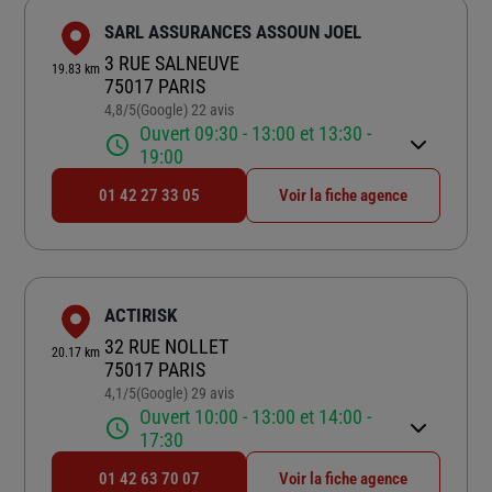
SARL ASSURANCES ASSOUN JOEL
3 RUE SALNEUVE
19.83 km
75017 PARIS
4,8
/5
(Google) 22 avis
Note de 4.8 sur 5
Ouvert 09:30 - 13:00 et 13:30 -
19:00
01 42 27 33 05
Voir la fiche agence
ACTIRISK
32 RUE NOLLET
20.17 km
75017 PARIS
4,1
/5
(Google) 29 avis
Note de 4.1 sur 5
Ouvert 10:00 - 13:00 et 14:00 -
17:30
01 42 63 70 07
Voir la fiche agence