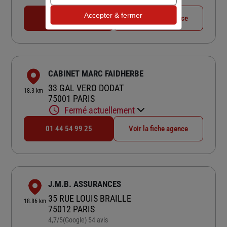
18:00
Accepter & fermer
01 74 64 96 73
Voir la fiche agence
CABINET MARC FAIDHERBE
33 GAL VERO DODAT
18.3 km
75001 PARIS
Fermé actuellement
01 44 54 99 25
Voir la fiche agence
J.M.B. ASSURANCES
35 RUE LOUIS BRAILLE
18.86 km
75012 PARIS
4,7
/5
(Google) 54 avis
Note de 4.7 sur 5