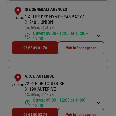
GIE GENERALI AGENCES
1 ALLEE DES NYMPHEAS BAT C1
18.62 km
31240 L UNION
4,6
/5
(Google) 38 avis
Note de 4.6 sur 5
Ouvert 09:00 - 12:00 et 13:30 -
17:00
05 62 89 01 70
Voir la fiche agence
A.S.T. AUTERIVE
22 RTE DE TOULOUSE
25.77 km
31190 AUTERIVE
4,3
/5
(Google) 14 avis
Note de 4.3 sur 5
Ouvert 09:00 - 12:00 et 14:00 -
18:00
05 61 50 53 74
Voir la fiche agence