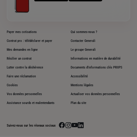
Payer mes cotisations
Qui sommes-nous ?
Contrat pro : télédéclarer et payer
Contacter Generali
Mes demandes en ligne
Le groupe Generali
Résilier un contrat
Informations en matière de durabilité
Lutter contre la déshérence
Documents d'informations clés PRIIPS
Faire une réclamation
Accessibilité
Cookies
Mentions légales
Vos données personnelles
Actualiser vos données personnelles
Assistance sourds et malentendants
Plan du site
Aller sur la page facebook de Generali
Aller sur la page instagram de Generali
Aller sur la page youtube de Generali
Aller sur la page linkedin de Genera
Suivez-nous sur les réseaux sociaux