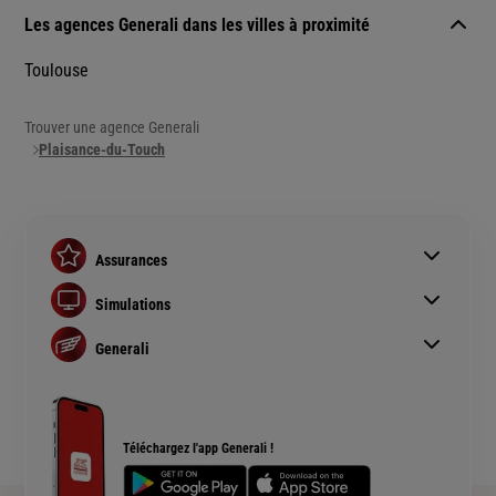
Les agences Generali dans les villes à proximité
Toulouse
Trouver une agence Generali
Plaisance-du-Touch
Assurances
Assurance auto
Simulations
Assurance habitation
Simulation assurance auto
Assurance prêt immobilier
Generali
Devis assurance habitation
Complémentaire santé senior
Qui sommes nous ?
Simulation assurance de prêt immobilier
Rendements fonds euros Generali
Devis assurance chien ou chat
Accessibilité sourds et malentendants
Téléchargez l'app Generali !
Plan du site