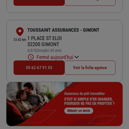
TOUSSAINT ASSURANCES - GIMONT
1 PLACE ST ELOI
33.42 km
32200 GIMONT
4,9
/5
(Google) 45 avis
Note de 4.9 sur 5
Fermé aujourd'hui
05 62 67 91 55
Voir la fiche agence