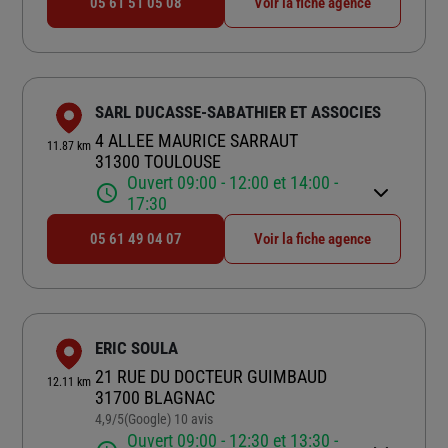
05 61 51 05 08
Voir la fiche agence
SARL DUCASSE-SABATHIER ET ASSOCIES
4 ALLEE MAURICE SARRAUT
11.87 km
31300 TOULOUSE
Ouvert 09:00 - 12:00 et 14:00 -
17:30
05 61 49 04 07
Voir la fiche agence
ERIC SOULA
21 RUE DU DOCTEUR GUIMBAUD
12.11 km
31700 BLAGNAC
4,9
/5
(Google) 10 avis
Note de 4.9 sur 5
Ouvert 09:00 - 12:30 et 13:30 -