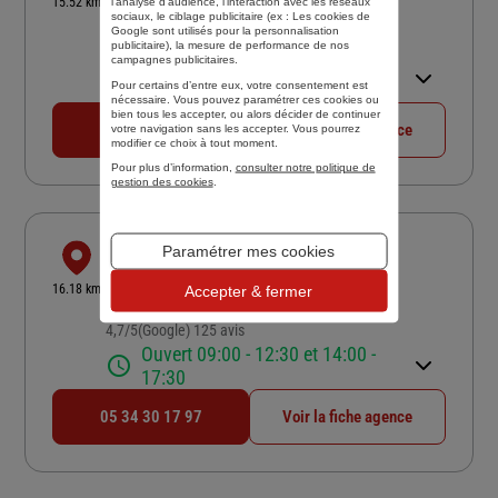
15.52 km
l’analyse d’audience, l’interaction avec les réseaux
31400 TOULOUSE
sociaux, le ciblage publicitaire (ex :
Les cookies de
Google sont utilisés pour la personnalisation
4,4
/5
(Google) 71 avis
Note de 4.4 sur 5
publicitaire
), la mesure de performance de nos
campagnes publicitaires.
Ouvert 09:00 - 12:30 et 14:00 -
Pour certains d’entre eux, votre consentement est
17:30
nécessaire. Vous pouvez paramétrer ces cookies ou
bien tous les accepter, ou alors décider de continuer
05 62 16 35 00
Voir la fiche agence
votre navigation sans les accepter. Vous pourrez
modifier ce choix à tout moment.
Pour plus d’information,
consulter notre politique de
gestion des cookies
.
SARL ASSURE & VIE
Paramétrer mes cookies
3 RUE LEON BOURJADE
16.18 km
Accepter & fermer
31500 TOULOUSE
4,7
/5
(Google) 125 avis
Note de 4.7 sur 5
Ouvert 09:00 - 12:30 et 14:00 -
17:30
05 34 30 17 97
Voir la fiche agence