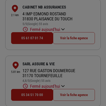
CABINET NB ASSURANCES
4 IMP EDMOND ROSTAND
2.1 km
31830 PLAISANCE DU TOUCH
5
/5
(Google) 55 avis
Note de 5 sur 5
Fermé aujourd'hui
05 61 07 01 74
Voir la fiche agence
SARL ASSURE & VIE
127 RUE GASTON DOUMERGUE
5.81 km
31170 TOURNEFEUILLE
4,8
/5
(Google) 55 avis
Note de 4.8 sur 5
Fermé aujourd'hui
05 34 51 70 00
Voir la fiche agence