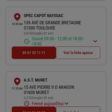
SPEC CAPOT RAYSSAC
159 AVE DE GRANDE BRETAGNE
10.95 km
31300 TOULOUSE
4,9
/5
(Google) 62 avis
Note de 4.9 sur 5
Ouvert 09:00 - 12:00 et 14:00 -
18:00
05 61 32 11 11
Voir la fiche agence
A.S.T. MURET
15 AVE PIERRE II D ARAGON
11.52 km
31600 MURET
4,7
/5
(Google) 49 avis
Note de 4.7 sur 5
Fermé aujourd'hui