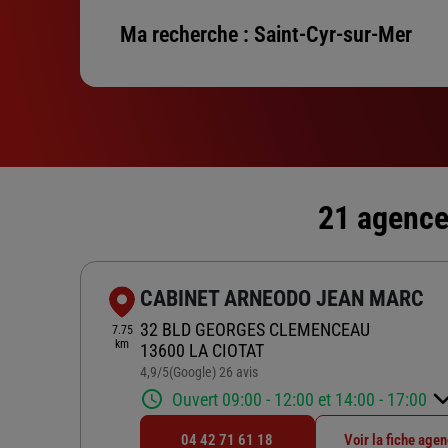
Ma recherche :
Saint-Cyr-sur-Mer
21 agence
CABINET ARNEODO JEAN MARC
32 BLD GEORGES CLEMENCEAU
7.75
km
13600 LA CIOTAT
4,9
/5
(Google) 26 avis
Note de 4.9 sur 5
Ouvert 09:00 - 12:00 et 14:00 - 17:00
04 42 71 61 18
Voir la fiche age