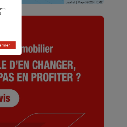
Leaflet
| Map ©2026
HERE
 ces
s
fermer