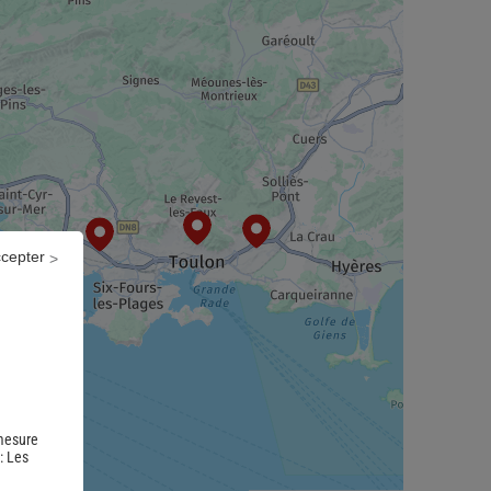
ccepter
 mesure
 :
Les