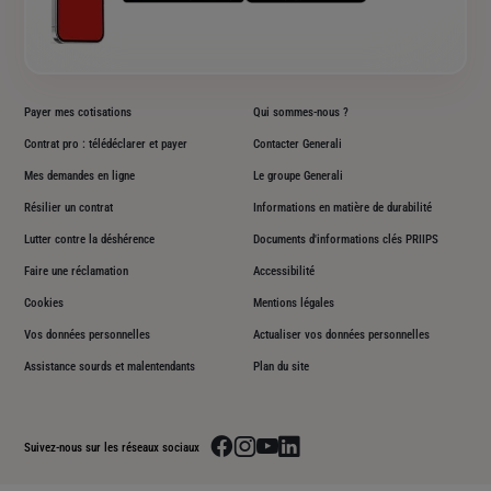
Payer mes cotisations
Qui sommes-nous ?
Contrat pro : télédéclarer et payer
Contacter Generali
Mes demandes en ligne
Le groupe Generali
Résilier un contrat
Informations en matière de durabilité
Lutter contre la déshérence
Documents d'informations clés PRIIPS
Faire une réclamation
Accessibilité
Cookies
Mentions légales
Vos données personnelles
Actualiser vos données personnelles
Assistance sourds et malentendants
Plan du site
Aller sur la page facebook de Generali
Aller sur la page instagram de Generali
Aller sur la page youtube de Generali
Aller sur la page linkedin de Genera
Suivez-nous sur les réseaux sociaux