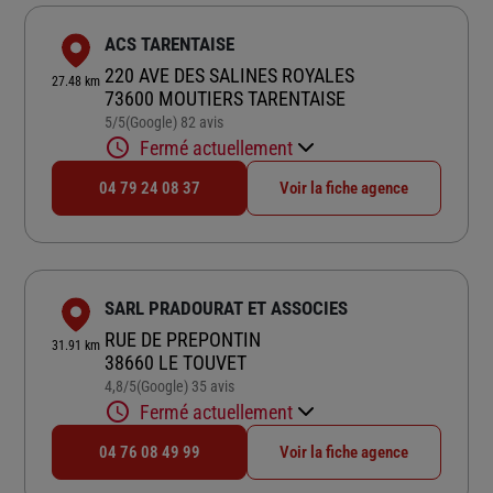
ACS TARENTAISE
220 AVE DES SALINES ROYALES
27.48 km
73600 MOUTIERS TARENTAISE
5
/5
(Google) 82 avis
Note de 5 sur 5
Fermé actuellement
04 79 24 08 37
Voir la fiche agence
SARL PRADOURAT ET ASSOCIES
RUE DE PREPONTIN
31.91 km
38660 LE TOUVET
4,8
/5
(Google) 35 avis
Note de 4.8 sur 5
Fermé actuellement
04 76 08 49 99
Voir la fiche agence