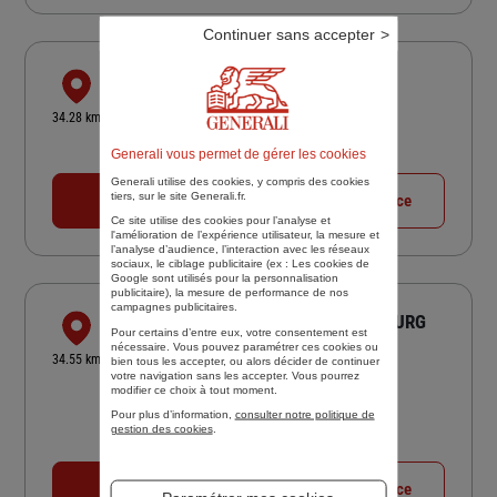
Continuer sans accepter
TENDEM MONTMELIAN
PLACE ALBERT SERRAZ
34.28 km
73800 MONTMELIAN
Generali vous permet de gérer les cookies
Fermé actuellement
Generali utilise des cookies, y compris des cookies
tiers, sur le site Generali.fr.
04 79 65 06 70
Voir la fiche agence
Ce site utilise des cookies pour l’analyse et
l'amélioration de l’expérience utilisateur, la mesure et
l’analyse d’audience, l’interaction avec les réseaux
sociaux, le ciblage publicitaire (ex :
Les cookies de
Google sont utilisés pour la personnalisation
publicitaire
), la mesure de performance de nos
campagnes publicitaires.
CEDRIC JOUVENCEL ASSURANCES BOURG
Pour certains d’entre eux, votre consentement est
D'OISANS
nécessaire. Vous pouvez paramétrer ces cookies ou
34.55 km
bien tous les accepter, ou alors décider de continuer
235 RUE DES COLPORTEURS
votre navigation sans les accepter. Vous pourrez
modifier ce choix à tout moment.
38520 LE BOURG D OISANS
Pour plus d’information,
consulter notre politique de
5
/5
(Google) 109 avis
Note de 5 sur 5
gestion des cookies
.
Fermé actuellement
04 76 80 02 22
Voir la fiche agence