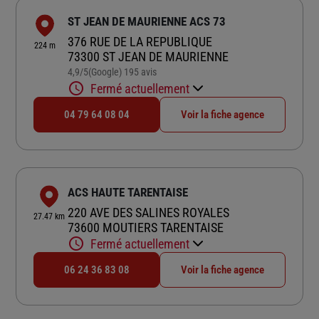
ST JEAN DE MAURIENNE ACS 73
376 RUE DE LA REPUBLIQUE
224 m
73300 ST JEAN DE MAURIENNE
4,9
/5
(Google) 195 avis
Note de 4.9 sur 5
Fermé actuellement
04 79 64 08 04
Voir la fiche agence
ACS HAUTE TARENTAISE
220 AVE DES SALINES ROYALES
27.47 km
73600 MOUTIERS TARENTAISE
Fermé actuellement
06 24 36 83 08
Voir la fiche agence