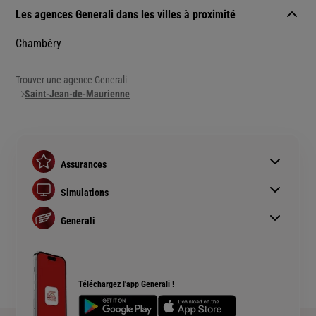
Les agences Generali dans les villes à proximité
Chambéry
Trouver une agence Generali
Saint-Jean-de-Maurienne
Assurances
Assurance auto
Simulations
Assurance habitation
Simulation assurance auto
Assurance prêt immobilier
Generali
Devis assurance habitation
Complémentaire santé senior
Qui sommes nous ?
Simulation assurance de prêt immobilier
Rendements fonds euros Generali
Devis assurance chien ou chat
Accessibilité sourds et malentendants
Téléchargez l'app Generali !
Plan du site