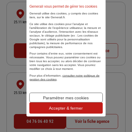
Generali vous permet de gérer les cookies
SARL PRADOURAT ET ASSOCIES
Generali utilise des cookies, y compris des cookies
tiers, sur le site Generali.fr.
RUE DE PREPONTIN
25.11 km
Ce site utilise des cookies pour l’analyse et
38660 LE TOUVET
l'amélioration de l’expérience utilisateur, la mesure et
l’analyse d’audience, l’interaction avec les réseaux
4,8
/5
(Google) 35 avis
Note de 4.8 sur 5
sociaux, le ciblage publicitaire (ex :
Les cookies de
Fermé actuellement
Google sont utilisés pour la personnalisation
publicitaire
), la mesure de performance de nos
campagnes publicitaires.
04 76 08 49 99
Voir la fiche agence
Pour certains d’entre eux, votre consentement est
nécessaire. Vous pouvez paramétrer ces cookies ou
bien tous les accepter, ou alors décider de continuer
votre navigation sans les accepter. Vous pourrez
modifier ce choix à tout moment.
Pour plus d’information,
consulter notre politique de
gestion des cookies
.
JBRL ASSURANCES CONSEIL
5 AVE JEAN JAURES
25.53 km
38380 ST LAURENT DU PONT
Paramétrer mes cookies
4,9
/5
(Google) 30 avis
Note de 4.9 sur 5
Accepter & fermer
Fermé actuellement
04 76 06 40 92
Voir la fiche agence