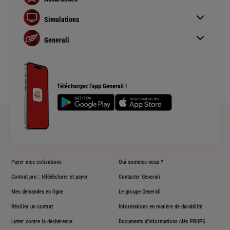
Assurance auto
Simulations
Assurance habitation
Simulation assurance auto
Assurance prêt immobilier
Generali
Devis assurance habitation
Complémentaire santé senior
Qui sommes nous ?
Simulation assurance de prêt immobilier
Rendements fonds euros Generali
Devis assurance chien ou chat
Accessibilité sourds et malentendants
Téléchargez l'app Generali !
Plan du site
Payer mes cotisations
Qui sommes-nous ?
Contrat pro : télédéclarer et payer
Contacter Generali
Mes demandes en ligne
Le groupe Generali
Résilier un contrat
Informations en matière de durabilité
Lutter contre la déshérence
Documents d'informations clés PRIIPS