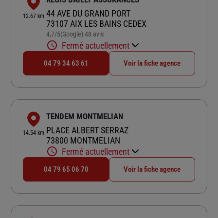
44 AVE DU GRAND PORT
12.67 km
73107 AIX LES BAINS CEDEX
4,7
/5
(Google) 48 avis
Note de 4.7 sur 5
Fermé actuellement
04 79 34 63 61
Voir la fiche agence
TENDEM MONTMELIAN
PLACE ALBERT SERRAZ
14.54 km
73800 MONTMELIAN
Fermé actuellement
04 79 65 06 70
Voir la fiche agence