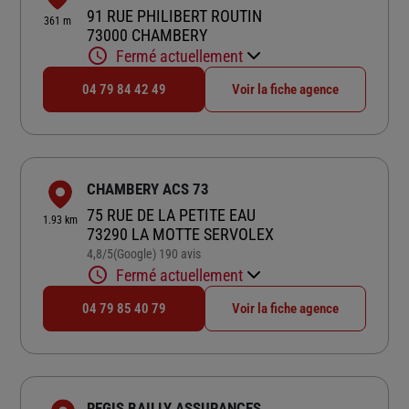
91 RUE PHILIBERT ROUTIN
361 m
73000 CHAMBERY
Fermé actuellement
04 79 84 42 49
Voir la fiche agence
CHAMBERY ACS 73
75 RUE DE LA PETITE EAU
1.93 km
73290 LA MOTTE SERVOLEX
4,8
/5
(Google) 190 avis
Note de 4.8 sur 5
Fermé actuellement
04 79 85 40 79
Voir la fiche agence
REGIS BAILLY ASSURANCES