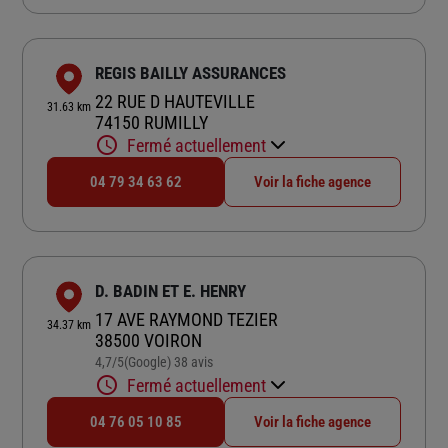
REGIS BAILLY ASSURANCES
22 RUE D HAUTEVILLE
31.63 km
74150 RUMILLY
Fermé actuellement
04 79 34 63 62
Voir la fiche agence
D. BADIN ET E. HENRY
17 AVE RAYMOND TEZIER
34.37 km
38500 VOIRON
4,7
/5
(Google) 38 avis
Note de 4.7 sur 5
Fermé actuellement
04 76 05 10 85
Voir la fiche agence