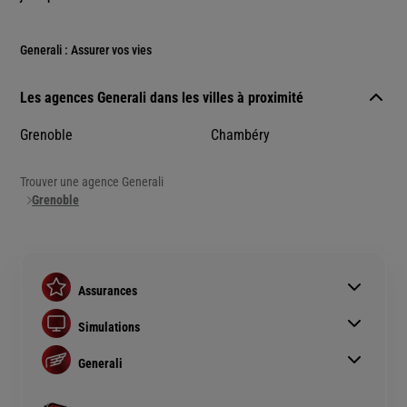
Generali : Assurer vos vies
Les agences Generali dans les villes à proximité
Grenoble
Chambéry
Trouver une agence Generali
Grenoble
Assurances
Assurance auto
Simulations
Assurance habitation
Simulation assurance auto
Assurance prêt immobilier
Generali
Devis assurance habitation
Complémentaire santé senior
Qui sommes nous ?
Simulation assurance de prêt immobilier