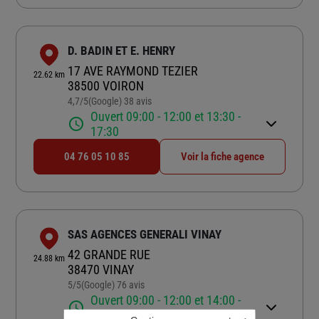
D. BADIN ET E. HENRY
17 AVE RAYMOND TEZIER
22.62 km
38500 VOIRON
4,7
/5
(Google) 38 avis
Note de 4.7 sur 5
Ouvert 09:00 - 12:00 et 13:30 -
17:30
04 76 05 10 85
Voir la fiche agence
SAS AGENCES GENERALI VINAY
42 GRANDE RUE
24.88 km
38470 VINAY
5
/5
(Google) 76 avis
Note de 5 sur 5
Ouvert 09:00 - 12:00 et 14:00 -
17:30