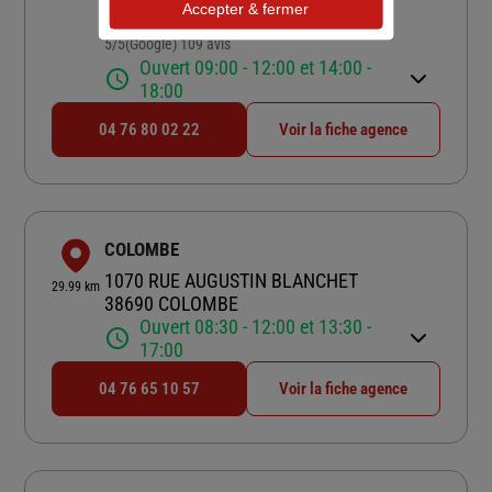
Accepter & fermer
38520 LE BOURG D OISANS
5
/5
(Google) 109 avis
Note de 5 sur 5
Ouvert 09:00 - 12:00 et 14:00 -
18:00
04 76 80 02 22
Voir la fiche agence
COLOMBE
1070 RUE AUGUSTIN BLANCHET
29.99 km
38690 COLOMBE
Ouvert 08:30 - 12:00 et 13:30 -
17:00
04 76 65 10 57
Voir la fiche agence