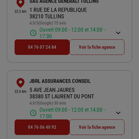
SAS AGENCE GENERALI TULLINS
1 RUE DE LA REPUBLIQUE
22.2 km
38210 TULLINS
4,9
/5
(Google) 75 avis
Note de 4.9 sur 5
Ouvert 09:00 - 12:00 et 14:00 -
17:30
04 76 07 24 84
Voir la fiche agence
JBRL ASSURANCES CONSEIL
5 AVE JEAN JAURES
22.6 km
38380 ST LAURENT DU PONT
4,9
/5
(Google) 30 avis
Note de 4.9 sur 5
Ouvert 09:00 - 12:00 et 14:00 -
17:00
04 76 06 40 92
Voir la fiche agence