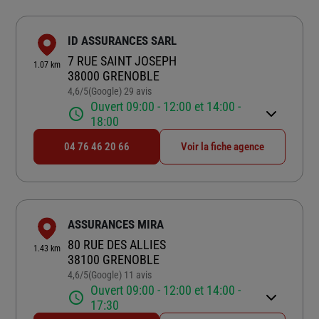
ID ASSURANCES SARL
7 RUE SAINT JOSEPH
1.07 km
38000 GRENOBLE
4,6
/5
(Google) 29 avis
Note de 4.6 sur 5
Ouvert 09:00 - 12:00 et 14:00 -
18:00
04 76 46 20 66
Voir la fiche agence
ASSURANCES MIRA
80 RUE DES ALLIES
1.43 km
38100 GRENOBLE
4,6
/5
(Google) 11 avis
Note de 4.6 sur 5
Ouvert 09:00 - 12:00 et 14:00 -
17:30