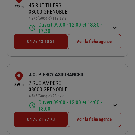
45 RUE THIERS
372 m
38000 GRENOBLE
4,9
/5
(Google) 119 avis
Note de 4.9 sur 5
Ouvert 09:00 - 12:00 et 13:30 -
17:30
04 76 43 10 31
Voir la fiche agence
J.C. PIERCY ASSURANCES
7 RUE AMPERE
859 m
38000 GRENOBLE
4,5
/5
(Google) 28 avis
Note de 4.5 sur 5
Ouvert 09:00 - 12:00 et 14:00 -
18:00
04 76 21 77 73
Voir la fiche agence