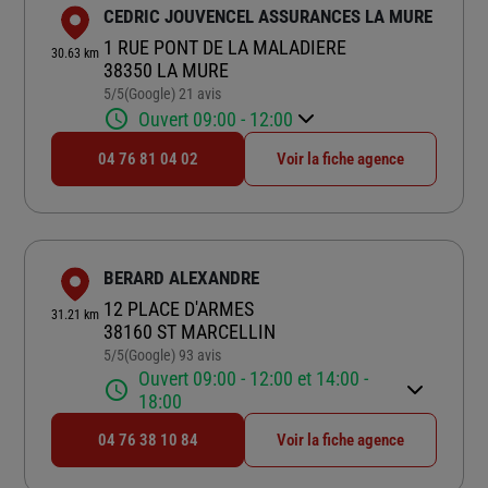
CEDRIC JOUVENCEL ASSURANCES LA MURE
1 RUE PONT DE LA MALADIERE
30.63 km
38350 LA MURE
5
/5
(Google) 21 avis
Note de 5 sur 5
Ouvert 09:00 - 12:00
04 76 81 04 02
Voir la fiche agence
BERARD ALEXANDRE
12 PLACE D'ARMES
31.21 km
38160 ST MARCELLIN
5
/5
(Google) 93 avis
Note de 5 sur 5
Ouvert 09:00 - 12:00 et 14:00 -
18:00
04 76 38 10 84
Voir la fiche agence