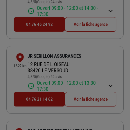
4,8
/5
(Google) 24 avis
Note de 4.8 sur 5
Ouvert 09:00 - 12:00 et 14:00 -
17:30
04 76 46 24 92
Voir la fiche agence
JR SERILLON ASSURANCES
12 RUE DE L OISEAU
12.22 km
38420 LE VERSOUD
4,8
/5
(Google) 52 avis
Note de 4.8 sur 5
Ouvert 09:00 - 12:00 et 13:30 -
17:30
04 76 21 14 62
Voir la fiche agence