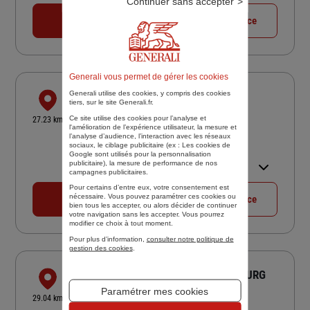
Continuer sans accepter
04 76 36 89 58
Voir la fiche agence
Generali vous permet de gérer les cookies
Generali utilise des cookies, y compris des cookies
SARL PRADOURAT ET ASSOCIES
tiers, sur le site Generali.fr.
RUE DE PREPONTIN
Ce site utilise des cookies pour l’analyse et
27.23 km
l'amélioration de l’expérience utilisateur, la mesure et
38660 LE TOUVET
l’analyse d’audience, l’interaction avec les réseaux
4,8
/5
(Google) 35 avis
Note de 4.8 sur 5
sociaux, le ciblage publicitaire (ex :
Les cookies de
Google sont utilisés pour la personnalisation
Ouvert 08:30 - 12:00 et 14:00 -
publicitaire
), la mesure de performance de nos
18:00
campagnes publicitaires.
Pour certains d’entre eux, votre consentement est
nécessaire. Vous pouvez paramétrer ces cookies ou
04 76 08 49 99
Voir la fiche agence
bien tous les accepter, ou alors décider de continuer
votre navigation sans les accepter. Vous pourrez
modifier ce choix à tout moment.
Pour plus d’information,
consulter notre politique de
gestion des cookies
.
CEDRIC JOUVENCEL ASSURANCES BOURG
D'OISANS
Paramétrer mes cookies
29.04 km
235 RUE DES COLPORTEURS