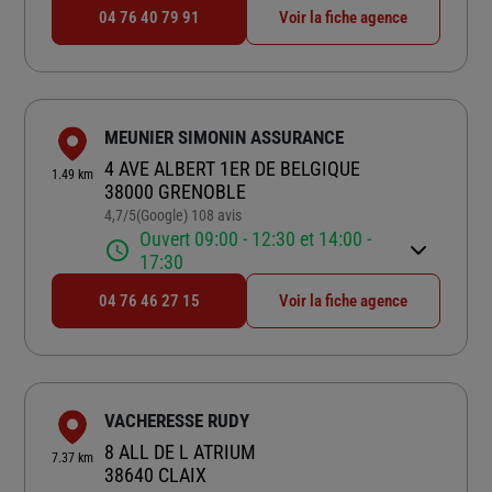
04 76 40 79 91
Voir la fiche agence
MEUNIER SIMONIN ASSURANCE
4 AVE ALBERT 1ER DE BELGIQUE
1.49 km
38000 GRENOBLE
4,7
/5
(Google) 108 avis
Note de 4.7 sur 5
Ouvert 09:00 - 12:30 et 14:00 -
17:30
04 76 46 27 15
Voir la fiche agence
VACHERESSE RUDY
8 ALL DE L ATRIUM
7.37 km
38640 CLAIX