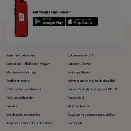
Rendements fonds euros Generali
Devis assurance chien ou chat
Accessibilité sourds et malentendants
Téléchargez l'app Generali !
Plan du site
Payer mes cotisations
Qui sommes-nous ?
Contrat pro : télédéclarer et payer
Contacter Generali
Mes demandes en ligne
Le groupe Generali
Résilier un contrat
Informations en matière de durabilité
Lutter contre la déshérence
Documents d'informations clés PRIIPS
Faire une réclamation
Accessibilité
Cookies
Mentions légales
Vos données personnelles
Actualiser vos données personnelles
Assistance sourds et malentendants
Plan du site