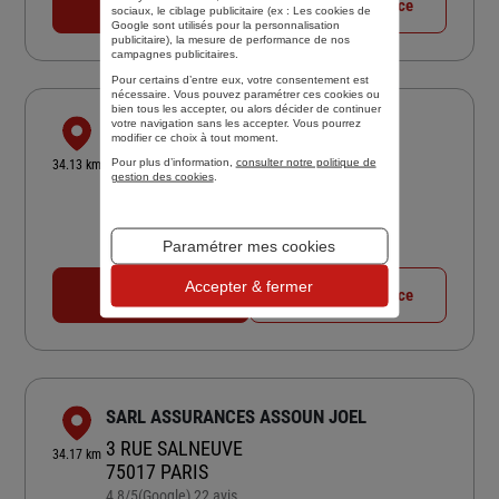
01 42 63 70 07
Voir la fiche agence
sociaux, le ciblage publicitaire (ex :
Les cookies de
Google sont utilisés pour la personnalisation
publicitaire
), la mesure de performance de nos
campagnes publicitaires.
Pour certains d’entre eux, votre consentement est
nécessaire. Vous pouvez paramétrer ces cookies ou
bien tous les accepter, ou alors décider de continuer
CABINET CTN CONSEILS - MARNE LA
votre navigation sans les accepter. Vous pourrez
modifier ce choix à tout moment.
VALLEE
Pour plus d’information,
consulter notre politique de
34.13 km
26 AVE HERGE
gestion des cookies
.
77700 CHESSY
4,9
/5
(Google) 49 avis
Note de 4.9 sur 5
Paramétrer mes cookies
Fermé aujourd'hui
Accepter & fermer
01 86 90 50 86
Voir la fiche agence
SARL ASSURANCES ASSOUN JOEL
3 RUE SALNEUVE
34.17 km
75017 PARIS
4,8
/5
(Google) 22 avis
Note de 4.8 sur 5