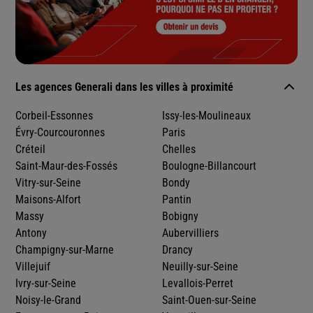
Les agences Generali dans les villes à proximité
Corbeil-Essonnes
Issy-les-Moulineaux
Évry-Courcouronnes
Paris
Créteil
Chelles
Saint-Maur-des-Fossés
Boulogne-Billancourt
Vitry-sur-Seine
Bondy
Maisons-Alfort
Pantin
Massy
Bobigny
Antony
Aubervilliers
Champigny-sur-Marne
Drancy
Villejuif
Neuilly-sur-Seine
Ivry-sur-Seine
Levallois-Perret
Noisy-le-Grand
Saint-Ouen-sur-Seine