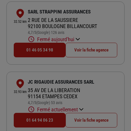
SARL STRAPPINI ASSURANCES
2 RUE DE LA SAUSSIERE
32.52 km
92100 BOULOGNE BILLANCOURT
4,7
/5
(Google) 126 avis
Note de 4.7 sur 5
Fermé aujourd'hui
01 46 05 34 98
Voir la fiche agence
JC RIGAUDIE ASSURANCES SARL
35 AV DE LA LIBERATION
32.93 km
91154 ETAMPES CEDEX
4,7
/5
(Google) 53 avis
Note de 4.7 sur 5
Fermé actuellement
01 64 94 06 23
Voir la fiche agence