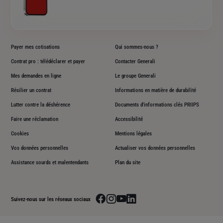
Payer mes cotisations
Qui sommes-nous ?
Contrat pro : télédéclarer et payer
Contacter Generali
Mes demandes en ligne
Le groupe Generali
Résilier un contrat
Informations en matière de durabilité
Lutter contre la déshérence
Documents d'informations clés PRIIPS
Faire une réclamation
Accessibilité
Cookies
Mentions légales
Vos données personnelles
Actualiser vos données personnelles
Assistance sourds et malentendants
Plan du site
Aller sur la page facebook de Generali
Aller sur la page instagram de Generali
Aller sur la page youtube de Generali
Aller sur la page linkedin de Genera
Suivez-nous sur les réseaux sociaux