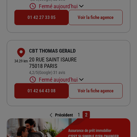
Fermé aujourd'hui
01 42 27 33 05
Voir la fiche agence
CBT THOMAS GERALD
20 RUE SAINT ISAURE
34.29 km
75018 PARIS
4,2
/5
(Google) 31 avis
Note de 4.2 sur 5
Fermé aujourd'hui
01 42 64 43 08
Voir la fiche agence
1
2
Précédent