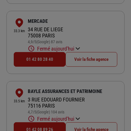
MERCADE
34 RUE DE LIEGE
33.3 km
75008 PARIS
4,9
/5
(Google) 87 avis
Note de 4.9 sur 5
Fermé aujourd'hui
01 42 80 28 40
Voir la fiche agence
BAYLE ASSURANCES ET PATRIMOINE
3 RUE EDOUARD FOURNIER
33.5 km
75116 PARIS
4,7
/5
(Google) 104 avis
Note de 4.7 sur 5
Fermé aujourd'hui
01 42 08 89 26
Voir la fiche agence