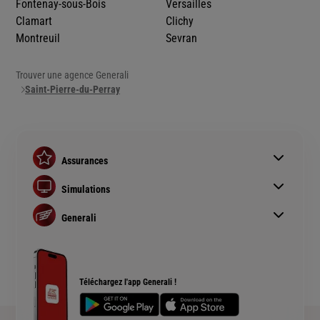
Fontenay-sous-Bois
Versailles
Clamart
Clichy
Montreuil
Sevran
Trouver une agence Generali
Saint-Pierre-du-Perray
Assurances
Assurance auto
Simulations
Assurance habitation
Simulation assurance auto
Assurance prêt immobilier
Generali
Devis assurance habitation
Complémentaire santé senior
Qui sommes nous ?
Simulation assurance de prêt immobilier
Rendements fonds euros Generali
Devis assurance chien ou chat
Accessibilité sourds et malentendants
Téléchargez l'app Generali !
Plan du site