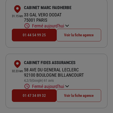
CABINET MARC FAIDHERBE
33 GAL VERO DODAT
31.15 km
75001 PARIS
Fermé aujourd'hui
01 44 54 99 25
Voir la fiche agence
CABINET FIDES ASSURANCES
58 AVE DU GENERAL LECLERC
32.23 km
92100 BOULOGNE BILLANCOURT
4,2
/5
(Google) 61 avis
Note de 4.2 sur 5
Fermé aujourd'hui
01 47 34 89 32
Voir la fiche agence