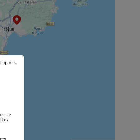
ccepter
 mesure
 :
Les
 ces