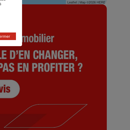
Leaflet
| Map ©2026
HERE
s
fermer