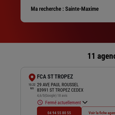
Ma recherche :
Sainte-Maxime
11 agenc
FCA ST TROPEZ
29 AVE PAUL ROUSSEL
10.22
km
83991 ST TROPEZ CEDEX
4,6
/5
(Google) 18 avis
Note de 4.6 sur 5
Fermé actuellement
04 94 55 80 55
Voir la fiche age