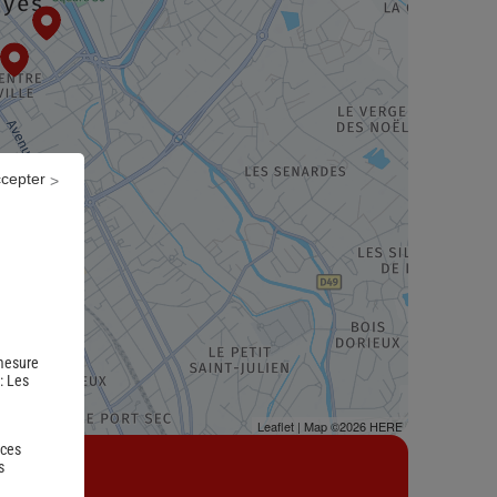
ccepter
 mesure
 :
Les
Leaflet
| Map ©2026
HERE
 ces
s