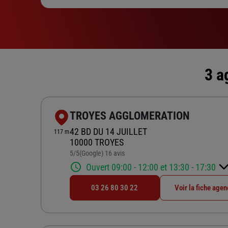
3 a
TROYES AGGLOMERATION
42 BD DU 14 JUILLET
117 m
10000 TROYES
5
/5
(Google) 16 avis
Note de 5 sur 5
Ouvert 09:00 - 12:00 et 13:30 - 17:30
03 26 80 30 22
Voir la fiche age