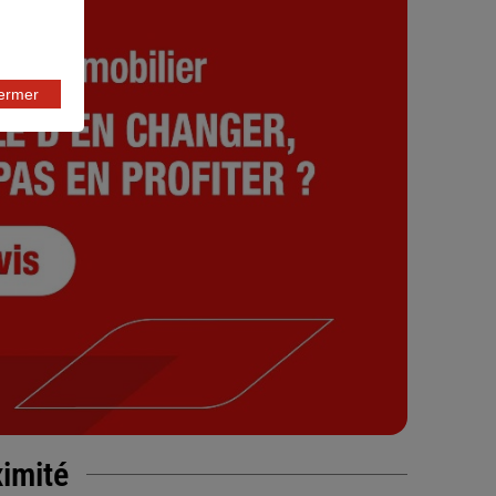
fermer
ximité