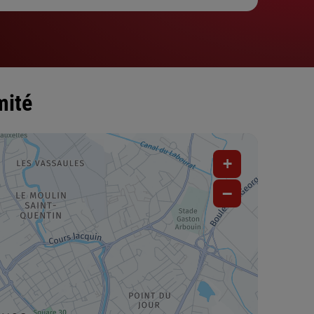
mité
+
−