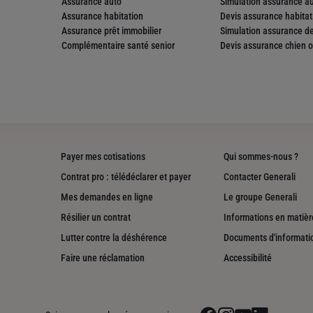
Assurance auto
Simulation assurance a
Assurance habitation
Devis assurance habitat
Assurance prêt immobilier
Simulation assurance de
Complémentaire santé senior
Devis assurance chien o
nce
Payer mes cotisations
Qui sommes-nous ?
Contrat pro : télédéclarer et payer
Contacter Generali
Mes demandes en ligne
Le groupe Generali
Résilier un contrat
Informations en matière
Lutter contre la déshérence
Documents d'informati
nce
Faire une réclamation
Accessibilité