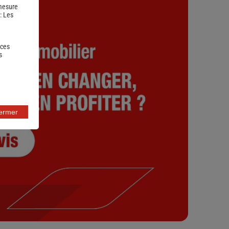
 mesure
 :
Les
 ces
s
fermer