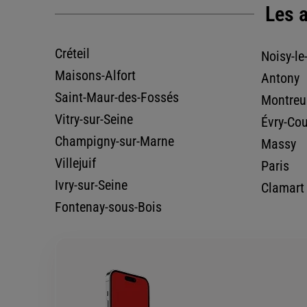
Les a
01 45 83 99 91
Voir la fiche age
Créteil
Noisy-le
Maisons-Alfort
Antony
Saint-Maur-des-Fossés
Montreu
BOURG LA REINE
Vitry-sur-Seine
Évry-Co
39 AVENUE GENERAL LECLERC
11.17
km
92340 BOURG LA REINE
Champigny-sur-Marne
Massy
Fermé aujourd'hui
Villejuif
Paris
Ivry-sur-Seine
01 45 36 09 01
Voir la fiche age
Clamart
Fontenay-sous-Bois
ASSUR CONSEIL PATRIMOINE CEC
GUIBORAT
11.22
km
48 AVE DE LA REPUBLIQUE