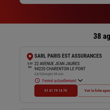
38 ag
SARL PARIS EST ASSURANCES
22 AVENUE JEAN JAURES
8.89
km
94220 CHARENTON LE PONT
4,8
/5
(Google) 98 avis
Note de 4.8 sur 5
Fermé actuellement
01 41 79 14 70
Voir la fiche age