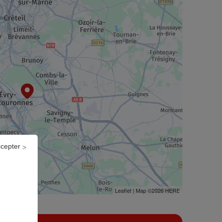
ccepter
Leaflet
| Map ©2026
HERE