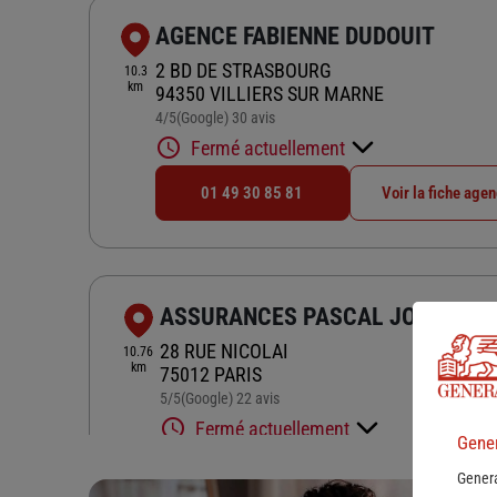
AGENCE FABIENNE DUDOUIT
2 BD DE STRASBOURG
10.3
km
94350 VILLIERS SUR MARNE
4
/5
(Google) 30 avis
Note de 4 sur 5
Fermé actuellement
01 49 30 85 81
Voir la fiche age
ASSURANCES PASCAL JORET
28 RUE NICOLAI
10.76
km
75012 PARIS
5
/5
(Google) 22 avis
Note de 5 sur 5
Fermé actuellement
Gener
01 74 64 96 73
Voir la fiche age
Genera