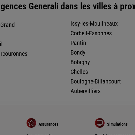
gences Generali dans les villes à pro
nce
Issy-les-Moulineaux
-Grand
Corbeil-Essonnes
Pantin
il
Bondy
urcouronnes
Bobigny
Chelles
Boulogne-Billancourt
nce
Aubervilliers
ILE
Assurances
Simulations