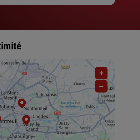
ximité
+
−